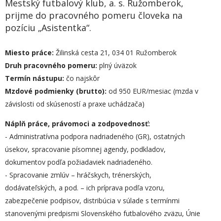
Mestský futbalový klub, a. s. Ružomberok,
prijme do pracovného pomeru človeka na
pozíciu „Asistentka“.
Miesto práce:
Žilinská cesta 21, 034 01 Ružomberok
Druh pracovného pomeru:
plný úväzok
Termín nástupu:
čo najskôr
Mzdové podmienky (brutto):
od 950 EUR/mesiac (mzda v
závislosti od skúseností a praxe uchádzača)
Náplň práce, právomoci a zodpovednosť:
- Administratívna podpora nadriadeného (GR), ostatných
úsekov, spracovanie písomnej agendy, podkladov,
dokumentov podľa požiadaviek nadriadeného.
- Spracovanie zmlúv – hráčskych, trénerských,
dodávateľských, a pod. – ich príprava podľa vzoru,
zabezpečenie podpisov, distribúcia v súlade s termínmi
stanovenými predpismi Slovenského futbalového zväzu, Únie