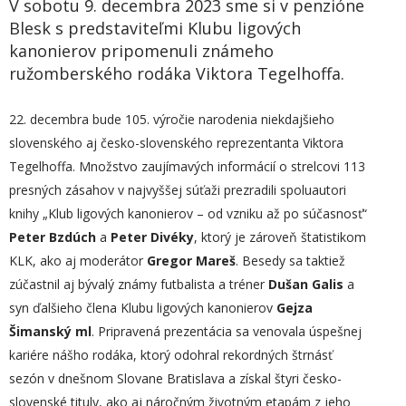
V sobotu 9. decembra 2023 sme si v penzióne
Blesk s predstaviteľmi Klubu ligových
kanonierov pripomenuli známeho
ružomberského rodáka Viktora Tegelhoffa.
22. decembra bude 105. výročie narodenia niekdajšieho
slovenského aj česko-slovenského reprezentanta Viktora
Tegelhoffa. Množstvo zaujímavých informácií o strelcovi 113
presných zásahov v najvyššej súťaži prezradili spoluautori
knihy „Klub ligových kanonierov – od vzniku až po súčasnosť“
Peter Bzdúch
a
Peter Divéky
, ktorý je zároveň štatistikom
KLK, ako aj moderátor
Gregor Mareš
. Besedy sa taktiež
zúčastnil aj bývalý známy futbalista a tréner
Dušan Galis
a
syn ďalšieho člena Klubu ligových kanonierov
Gejza
Šimanský ml
. Pripravená prezentácia sa venovala úspešnej
kariére nášho rodáka, ktorý odohral rekordných štrnásť
sezón v dnešnom Slovane Bratislava a získal štyri česko-
slovenské tituly, ako aj náročným životným etapám z jeho