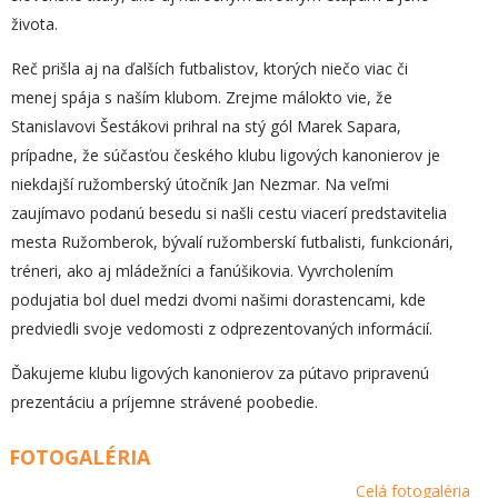
života.
Reč prišla aj na ďalších futbalistov, ktorých niečo viac či
menej spája s naším klubom. Zrejme málokto vie, že
Stanislavovi Šestákovi prihral na stý gól Marek Sapara,
prípadne, že súčasťou českého klubu ligových kanonierov je
niekdajší ružomberský útočník Jan Nezmar. Na veľmi
zaujímavo podanú besedu si našli cestu viacerí predstavitelia
mesta Ružomberok, bývalí ružomberskí futbalisti, funkcionári,
tréneri, ako aj mládežníci a fanúšikovia. Vyvrcholením
podujatia bol duel medzi dvomi našimi dorastencami, kde
predviedli svoje vedomosti z odprezentovaných informácií.
Ďakujeme klubu ligových kanonierov za pútavo pripravenú
prezentáciu a príjemne strávené poobedie.
FOTOGALÉRIA
Celá fotogaléria