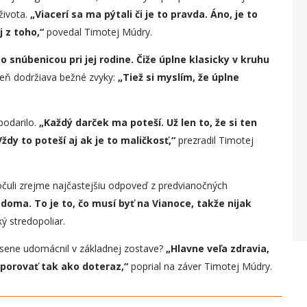
života.
„
Viacer
í
sa ma pýtali či je to pravda.
Áno, j
e to
 z toho,“
povedal Timotej Múdry.
snúbenicou pri jej rodine. Čiže úplne klasick
y
v kruhu
deň dodržiava bežné zvyky:
„
Tiež si myslím, že úplne
podarilo.
„K
aždý darček ma poteší. Už len to, že si ten
V
ždy to poteší aj ak je to maličkosť,“
prezradil Timotej
očuli zrejme najčastejšiu odpoveď z predvianočných
doma. To je to, čo musí byť na Vianoce, takže nijak
 stredopoliar.
esene udomácnil v základnej zostave?
„Hlavne veľa zdravia,
dporovať tak ako doteraz,“
poprial na záver Timotej Múdry.