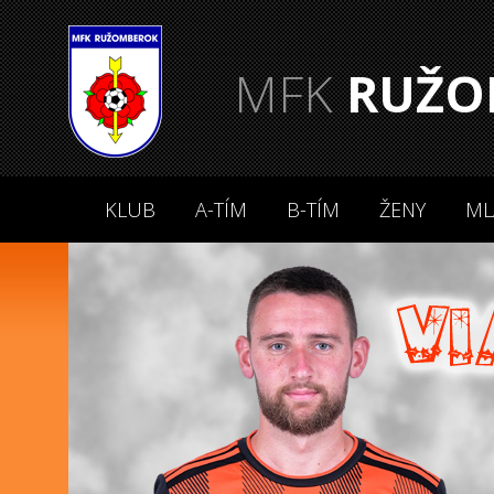
MFK
RUŽO
KLUB
A-TÍM
B-TÍM
ŽENY
ML