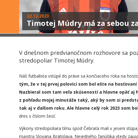
22.12.2023
Timotej Múdry má za sebou z
V dnešnom predvianočnom rozhovore sa pozr
stredopoliar Timotej Múdry.
Náš futbalista vstúpil do práve sa končiaceho roka na hosť
tým, že v tej prvej polovici
som bol ešte na hosťovaní 
Nazbieral som tam veľa skúseností a hlavne opäť aj h
z pohľadu mojej minutáže taký, aký by som si predstav
tak aj v ďalšom roku. Ale hlavne celý rok 2023 som bol 
dres s číslom šesť.
Výkony stredopoliara tímu spod Čebraťa mali v jeseni stúp
majstra Slovana Bratislava. Nejedného fanúšika vtedy zaujal