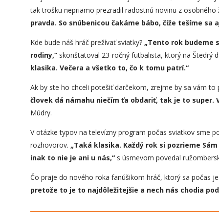
tak trošku nepriamo prezradil radostnú novinu z osobného 
pravda. So snúbenicou čakáme bábo, čiže tešíme sa aj
Kde bude náš hráč prežívať sviatky?
„
Tento rok budeme so 
rodiny,“
skonštatoval 23-ročný futbalista, ktorý na Štedrý 
klasika. Večera a všetko to, čo k tomu patrí.“
Ak by ste ho chceli potešiť darčekom, zrejme by sa vám to 
človek dá námahu niečím ťa obdariť, tak je to super.
Múdry.
V otázke typov na televízny program počas sviatkov sme p
rozhovorov.
„Taká klasika. Každý rok si pozrieme Sám 
inak to nie je ani u nás,“
s úsmevom povedal ružomberský
Čo praje do nového roka fanúšikom hráč, ktorý sa počas j
pretože to je to najdôležitejšie a nech nás chodia po