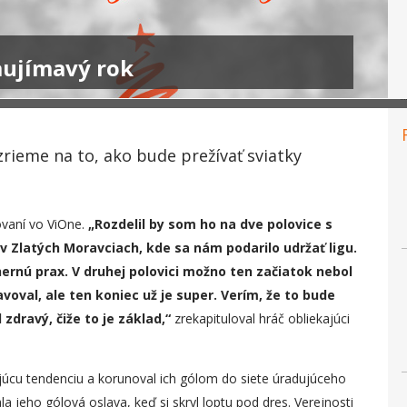
aujímavý rok
ieme na to, ako bude prežívať sviatky
ovaní vo ViOne.
„Rozdelil by som ho na dve polovice s
v Zlatých Moravciach, kde sa nám podarilo udržať ligu.
ernú prax. V druhej polovici možno ten začiatok nebol
oval, ale ten koniec už je super. Verím, že to bude
zdravý, čiže to je základ,“
zrekapituloval hráč obliekajúci
ajúcu tendenciu a korunoval ich gólom do siete úradujúceho
a jeho gólová oslava, keď si skryl loptu pod dres. Verejnosti