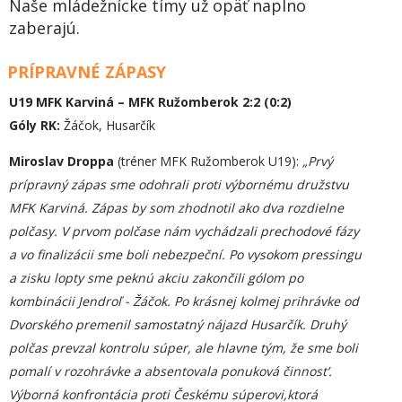
Naše mládežnícke tímy už opäť naplno
zaberajú.
PRÍPRAVNÉ ZÁPASY
U19 MFK Karviná – MFK Ružomberok 2:2 (0:2)
Góly RK:
Žáčok, Husarčík
Miroslav Droppa
(tréner MFK Ružomberok U19):
„
Prvý
prípravný zápas sme odohrali proti v
ý
bornému družstvu
M
FK Karviná. Z
á
pas by som zhodnotil ako dva rozdielne
pol
č
asy.
V
prvom polčase n
á
m vych
á
dzali prechodové f
á
zy
a vo finaliz
á
cii sme boli nebezpe
ční
. Po vysokom pres
s
ingu
a zisku lopty sme pekn
ú
akciu zakon
č
ili g
ó
lom po
kombin
á
cii Jendro
ľ
- Ž
á
čok. Po krásnej kolmej prihrávke od
Dvorského
premenil
samostatn
ý
nájazd Husarč
í
k. Druh
ý
pol
č
as prevzal kontrolu súper, ale hlavne t
ý
m,
ž
e sme boli
pomal
í
v rozohrávke a absentovala ponuková či
n
nost’.
V
ý
borná konfrontácia proti Českému súperov
i,
k
torá