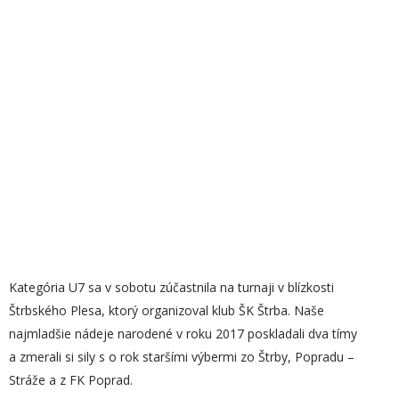
Kategória U7 sa v sobotu zúčastnila na turnaji v blízkosti
Štrbského Plesa, ktorý organizoval klub ŠK Štrba. Naše
najmladšie nádeje narodené v roku 2017 poskladali dva tímy
a zmerali si sily s o rok staršími výbermi zo Štrby, Popradu –
Stráže a z FK Poprad.