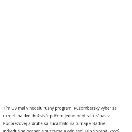
Tím U9 mal v nedeľu rušný program. Ružomberský výber sa
rozdelil na dve družstvá, pričom jedno odohralo zápas v
Podbrezovej a druhé sa zúčastnilo na turnaji v Badíne.
Individuálne ocenenie si z turnaja odniesol Filip Špireng, ktorý