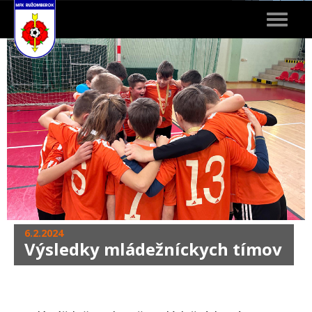
Toggle
navigat
6.2.2024
Výsledky mládežníckych tímov