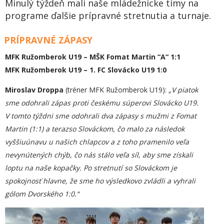
Minulý týždeň mali naše mládežnícke tímy na
programe ďalšie prípravné stretnutia a turnaje.
PRÍPRAVNÉ ZÁPASY
MFK Ružomberok U19 – MŠK Fomat Martin “A“ 1:1
MFK Ružomberok U19 – 1. FC Slovácko U19 1:0
Miroslav Droppa
(tréner MFK Ružomberok U19):
„V piatok
sme odohrali z
á
pas proti česk
é
mu s
ú
perovi Slovácko U19.
V tomto t
ýž
dni sme odohrali dva z
á
pas
y s mužmi z
Fomat
Martin
(1:1)
a
teraz
so
Slov
á
cko
m
,
č
o malo za n
á
sledok
vy
ššiu
ú
nav
u
u na
ši
ch chlapcov a
z
toho pramenilo ve
ľ
a
nevyn
ú
ten
ý
ch ch
ý
b
,
čo nás stálo veľa s
í
l, aby sme z
í
skali
loptu na na
š
e kopa
č
ky.
Po stretnutí so Slováckom
je
spokojnos
ť
hlavne,
ž
e sme
ho
v
ý
sledkovo zvl
á
dli a vyhrali
g
ó
lom Dvorského
1:0
.“