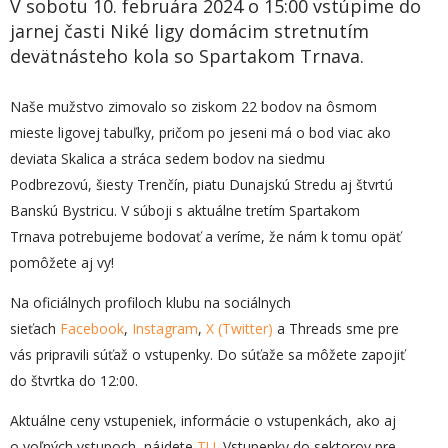
V sobotu 10. februára 2024 o 15:00 vstúpime do
jarnej časti Niké ligy domácim stretnutím
devätnásteho kola so Spartakom Trnava.
Naše mužstvo zimovalo so ziskom 22 bodov na ôsmom
mieste ligovej tabuľky, pričom po jeseni má o bod viac ako
deviata Skalica a stráca sedem bodov na siedmu
Podbrezovú, šiesty Trenčín, piatu Dunajskú Stredu aj štvrtú
Banskú Bystricu. V súboji s aktuálne tretím Spartakom
Trnava potrebujeme bodovať a veríme, že nám k tomu opäť
pomôžete aj vy!
Na oficiálnych profiloch klubu na sociálnych
sieťach
Facebook
,
Instagram
,
X (Twitter)
a Threads sme pre
vás pripravili súťaž o vstupenky. Do súťaže sa môžete zapojiť
do štvrtka do 12:00.
Aktuálne ceny vstupeniek, informácie o vstupenkách, ako aj
o voľných vstupoch, nájdete
TU
. Vstupenky do sektorov pre