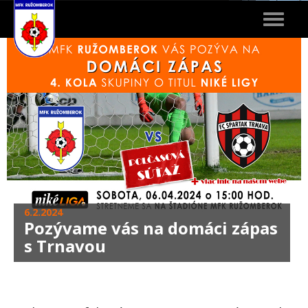
Toggle
navigat
6.2.2024
Pozývame vás na domáci zápas
s Trnavou