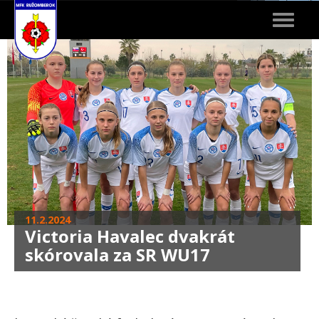
Toggle
navigat
11.2.2024
Victoria Havalec dvakrát
skórovala za SR WU17