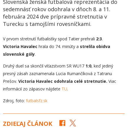
Slovenská ženská futbalová reprezentácia do
sedemnásť rokov odohrala v dňoch 8. a 11.
februára 2024 dve prípravné stretnutia v
Turecku s tamojšími rovesníčkami.
V prvom stretnutí futbalistky spod Tatier prehrali
2:3
.
Victoria Havalec
hrala do 74. minúty a
strelila obidva
slovenské góly
.
Druhý duel sa skončil víťazstvom SR WU17
1:0
, keď jediný
presný zásah zaznamenala Lucia Rumančíková z Tatranu
Prešov.
Victoria Havalec odohrala celé stretnutie.
Viac
informácií zo zápasov nájdete
TU
.
Zdroj, foto:
futbalsfz.sk
ZDIEĽAJ ČLÁNOK