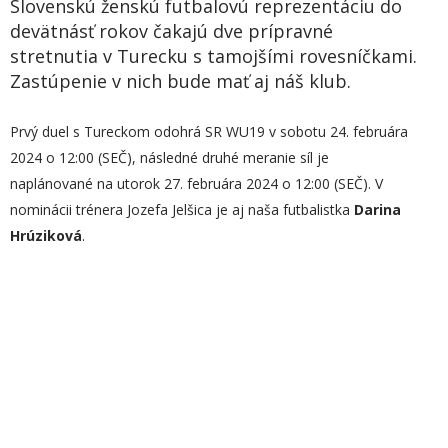
Slovenskú ženskú futbalovú reprezentáciu do
devätnásť rokov čakajú dve prípravné
stretnutia v Turecku s tamojšími rovesníčkami.
Zastúpenie v nich bude mať aj náš klub.
Prvý duel s Tureckom odohrá SR WU19 v sobotu 24. februára
2024 o 12:00 (SEČ), následné druhé meranie síl je
naplánované na utorok 27. februára 2024 o 12:00 (SEČ). V
nominácii trénera Jozefa Jelšica je aj naša futbalistka
Darina
Hrúziková
.