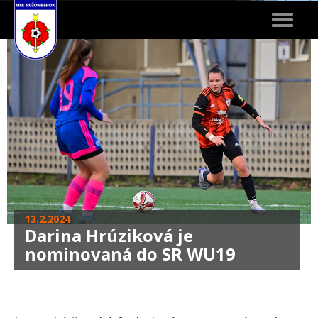
Toggle
navigat
13.2.2024
Darina Hrúziková je
nominovaná do SR WU19