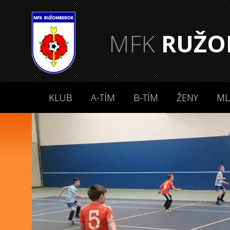
MFK
RUŽO
KLUB
A-TÍM
B-TÍM
ŽENY
ML