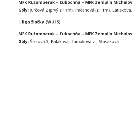
MFK Ružomberok – Ľubochňa – MFK Zemplín Michalovce
Góly:
Jurčová 2 (prvý z 11m), Pačanová (z 11m), Latiaková,
I. liga žiačky (WU15)
MFK Ružomberok – Ľubochňa – MFK Zemplín Michalovce
Góly:
Šálková 3, Baláková, Turbáková vl., Stašáková