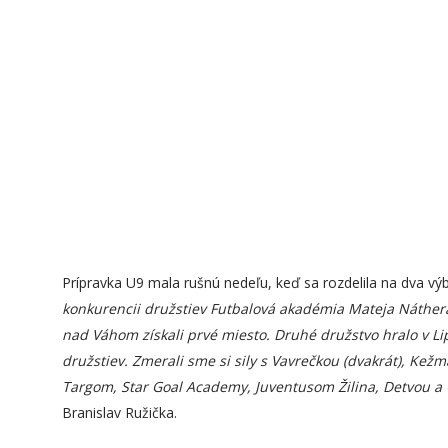
Prípravka U9 mala rušnú nedeľu, keď sa rozdelila na dva vý
konkurencii družstiev Futbalová akadémia Mateja Náthe
nad Váhom získali prvé miesto. Druhé družstvo hralo v L
družstiev. Zmerali sme si sily s Vavrečkou (dvakrát), K
Targom, Star Goal Academy, Juventusom Žilina, Detvou a 
Branislav Ružička.