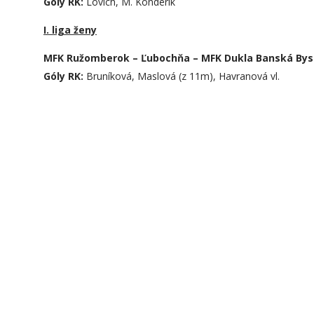
Góly RK:
Lovich, M. Konderík
I. liga ženy
MFK Ružomberok – Ľubochňa – MFK Dukla Banská Bystr
Góly RK:
Bruníková, Maslová (z 11m), Havranová vl.