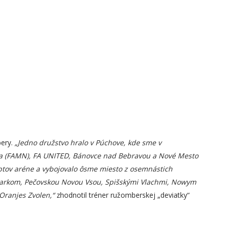
bery.
„Jedno družstvo hralo v Púchove, kde sme v
ra (FAMN), FA UNITED, Bánovce nad Bebravou a Nové Mesto
iptov aréne a vybojovalo ôsme miesto z osemnástich
ežmarkom, Pečovskou Novou Vsou, Spišskými Vlachmi, Nowym
Oranjes Zvolen,“
zhodnotil tréner ružomberskej „deviatky“