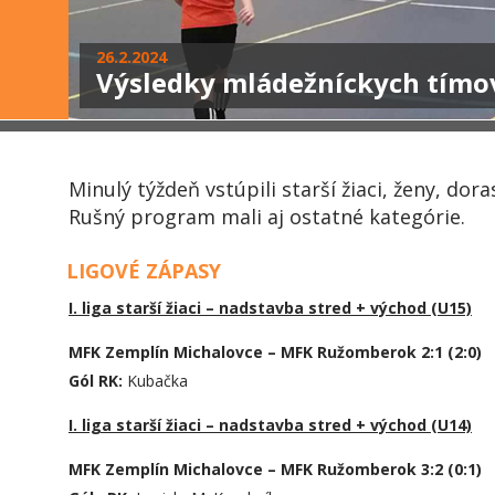
26.2.2024
Výsledky mládežníckych tímo
Minulý týždeň vstúpili starší žiaci, ženy, dora
Rušný program mali aj ostatné kategórie.
LIGOVÉ ZÁPASY
I. liga starší žiaci – nadstavba stred + východ (U15)
MFK Zemplín Michalovce – MFK Ružomberok 2:1 (2:0)
Gól RK:
Kubačka
I. liga starší žiaci – nadstavba stred + východ (U14)
MFK Zemplín Michalovce – MFK Ružomberok 3:2 (0:1)