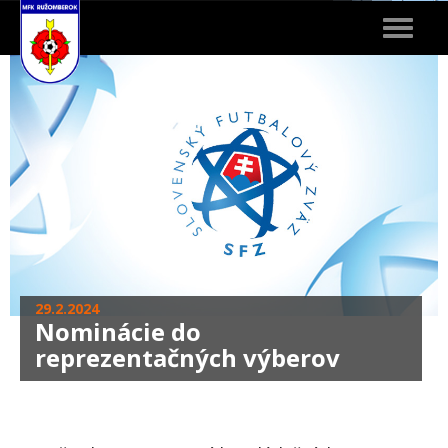
Toggle
navigat
29.2.2024
Nominácie do
reprezentačných výberov