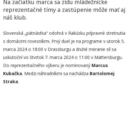
Na začiatku marca sa zídu mládežnícke
reprezentačné tímy a zastúpenie môže mať aj
náš klub.
Slovenská „pätnástka“ odohrá v Rakúsku prípravné stretnutia
s domácimi rovesníkmi. Prvý duel je na programe v utorok 5.
marca 2024 o 18:00 v Drassburgu a druhé meranie síl sa
uskutoční vo štvrtok 7. marca 2024 o 11:00 v Mattersburgu.
Do reprezentačného výberu je nominovaný
Marcus
Kubačka
. Medzi náhradníkmi sa nachádza
Bartolomej
Straka
.