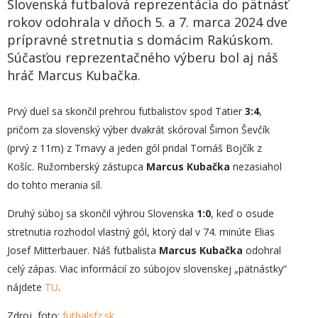
Slovenská futbalová reprezentácia do pätnásť
rokov odohrala v dňoch 5. a 7. marca 2024 dve
prípravné stretnutia s domácim Rakúskom.
Súčasťou reprezentačného výberu bol aj náš
hráč Marcus Kubačka.
Prvý duel sa skončil prehrou futbalistov spod Tatier
3:4
,
pričom za slovenský výber dvakrát skóroval Šimon Ševčík
(prvý z 11m) z Trnavy a jeden gól pridal Tomáš Bojčík z
Košíc. Ružomberský zástupca
Marcus Kubačka
nezasiahol
do tohto merania síl.
Druhý súboj sa skončil výhrou Slovenska
1:0
, keď o osude
stretnutia rozhodol vlastný gól, ktorý dal v 74. minúte Elias
Josef Mitterbauer. Náš futbalista
Marcus Kubačka
odohral
celý zápas. Viac informácií zo súbojov slovenskej „pätnástky“
nájdete
TU
.
Zdroj, foto:
futbalsfz.sk