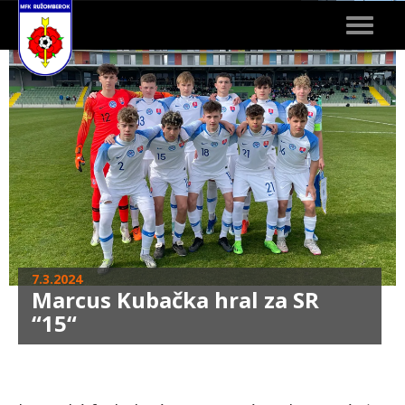
Toggle
navigat
7.3.2024
Marcus Kubačka hral za SR
“15“