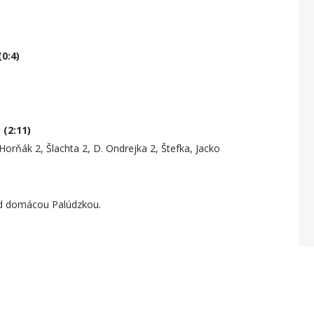
0:4)
(2:11)
Horňák 2, Šlachta 2, D. Ondrejka 2, Štefka, Jacko
ad domácou Palúdzkou.