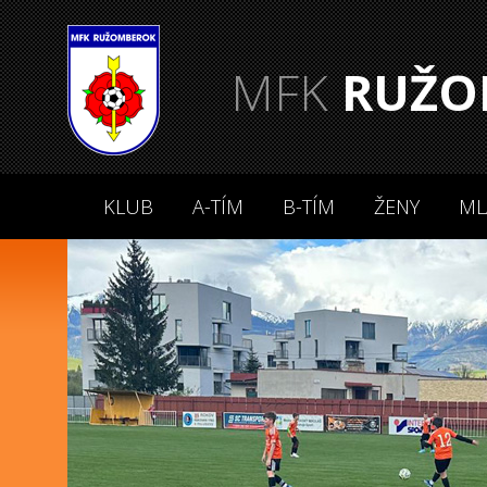
MFK
RUŽO
KLUB
A-TÍM
B-TÍM
ŽENY
ML