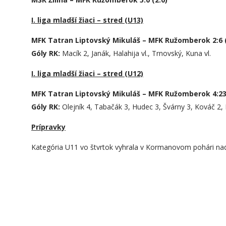
I. liga mladší žiaci – stred (U13)
MFK Tatran Liptovský Mikuláš – MFK Ružomberok 2:6 (
Góly RK:
Macík 2, Janák, Halahija vl., Trnovský, Kuna vl.
I. liga mladší žiaci – stred (U12)
MFK Tatran Liptovský Mikuláš – MFK Ružomberok 4:23 
Góly RK:
Olejník 4, Tabačák 3, Hudec 3, Švárny 3, Kováč 2, 
Prípravky
Kategória U11 vo štvrtok vyhrala v Kormanovom pohári n