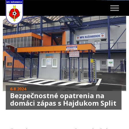
Toggle
navigat
6.8.2024
Bezpečnostné opatrenia na
domáci zápas s Hajdukom Split