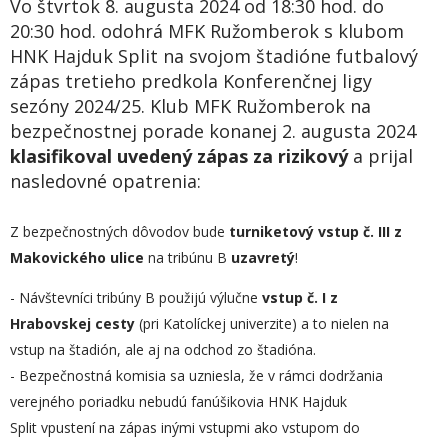
Vo štvrtok 8. augusta 2024 od 18:30 hod. do
20:30 hod. odohrá MFK Ružomberok s klubom
HNK Hajduk Split na svojom štadióne futbalový
zápas tretieho predkola Konferenčnej ligy
sezóny 2024/25. Klub MFK Ružomberok na
bezpečnostnej porade konanej 2. augusta 2024
klasifikoval uvedený zápas za rizikový
a prijal
nasledovné opatrenia:
Z bezpečnostných dôvodov bude
turniketový vstup č. III z
Makovického ulice
na tribúnu B
uzavretý
!
- Návštevníci tribúny B použijú výlučne
vstup č. I z
Hrabovskej cesty
(pri Katolíckej univerzite) a to nielen na
vstup na štadión, ale aj na odchod zo štadióna.
- Bezpečnostná komisia sa uzniesla, že v rámci dodržania
verejného poriadku nebudú fanúšikovia HNK Hajduk
Split vpustení na zápas inými vstupmi ako vstupom do