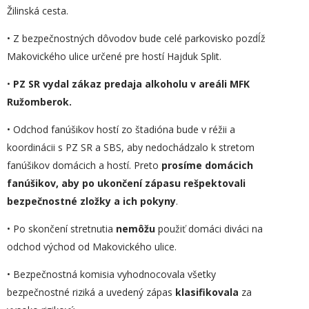
Žilinská cesta.
• Z bezpečnostných dôvodov bude celé parkovisko pozdĺž
Makovického ulice určené pre hostí Hajduk Split.
•
PZ SR vydal zákaz predaja alkoholu v areáli MFK
Ružomberok.
• Odchod fanúšikov hostí zo štadióna bude v réžii a
koordinácii s PZ SR a SBS, aby nedochádzalo k stretom
fanúšikov domácich a hostí. Preto
prosíme domácich
fanúšikov, aby po ukončení zápasu rešpektovali
bezpečnostné zložky a ich pokyny
.
• Po skončení stretnutia
nemôžu
použiť domáci diváci na
odchod východ od Makovického ulice.
• Bezpečnostná komisia vyhodnocovala všetky
bezpečnostné riziká a uvedený zápas
klasifikovala
za