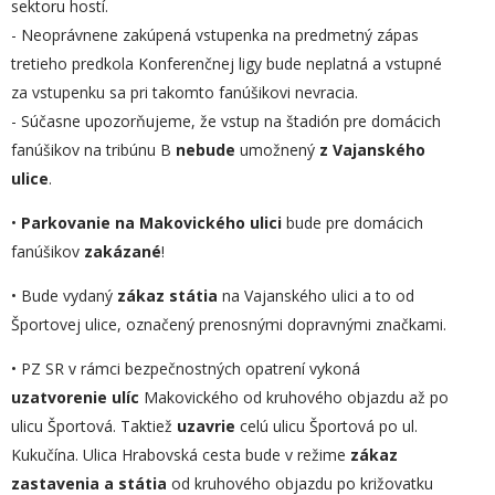
sektoru hostí.
- Neoprávnene zakúpená vstupenka na predmetný zápas
tretieho predkola Konferenčnej ligy bude neplatná a vstupné
za vstupenku sa pri takomto fanúšikovi nevracia.
- Súčasne upozorňujeme, že vstup na štadión pre domácich
fanúšikov na tribúnu B
nebude
umožnený
z Vajanského
ulice
.
•
Parkovanie na Makovického ulici
bude pre domácich
fanúšikov
zakázané
!
• Bude vydaný
zákaz státia
na Vajanského ulici a to od
Športovej ulice, označený prenosnými dopravnými značkami.
• PZ SR v rámci bezpečnostných opatrení vykoná
uzatvorenie ulíc
Makovického od kruhového objazdu až po
ulicu Športová. Taktiež
uzavrie
celú ulicu Športová po ul.
Kukučína. Ulica Hrabovská cesta bude v režime
zákaz
zastavenia a státia
od kruhového objazdu po križovatku