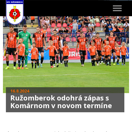
Toggle
navigat
16.8.2024
Ružomberok odohrá zápas s
Komárnom v novom termíne