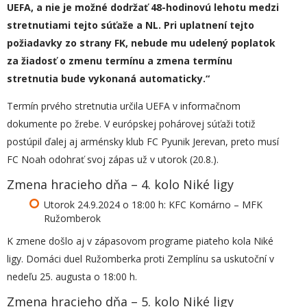
UEFA, a nie je možné dodržať 48-hodinovú lehotu medzi
stretnutiami tejto súťaže a NL. Pri uplatnení tejto
požiadavky zo strany FK, nebude mu udelený poplatok
za žiadosť o zmenu termínu a zmena termínu
stretnutia bude vykonaná automaticky.“
Termín prvého stretnutia určila UEFA v informačnom
dokumente po žrebe. V európskej pohárovej súťaži totiž
postúpil ďalej aj arménsky klub FC Pyunik Jerevan, preto musí
FC Noah odohrať svoj zápas už v utorok (20.8.).
Zmena hracieho dňa – 4. kolo Niké ligy
Utorok 24.9.2024 o 18:00 h: KFC Komárno – MFK
Ružomberok
K zmene došlo aj v zápasovom programe piateho kola Niké
ligy. Domáci duel Ružomberka proti Zemplínu sa uskutoční v
nedeľu 25. augusta o 18:00 h.
Zmena hracieho dňa – 5. kolo Niké ligy