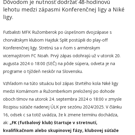
Dôvodom je nutnosť dodržať 48-hodinovú
lehotu medzi zápasmi Konferenčnej ligy a Niké
ligy.
Futbalisti MFK Ružomberok po úspešnom dvojzápase s
chorvátskym klubom Hajduk Split postúpili do play-off
Konferenčnej ligy. Stretnú sa v ňom s arménskym
vicemajstrom FC Noah. Prvý zápas odohrajú už v utorok 20.
augusta 2024 o 18:00 (SEČ) na pôde súpera, odveta je na
programe o týždeň neskôr na Slovensku.
Vzhľadom na túto situáciu bol zápas štvrtého kola Niké ligy
medzi Komárnom a Ružomberkom preložený po dohode
oboch tímov na utorok 24. septembra 2024 o 18:00 v zmysle
Rozpisu súťaže riadenej ÚLK pre sezónu 2024/2025. V článku
16, odsek c sa totiž uvádza, že k zmene termínu dochádza,
ak:
„FK (futbalový klub) štartuje v stretnutí,
kvalifikačnom alebo skupinovej fázy, klubovej súťaže