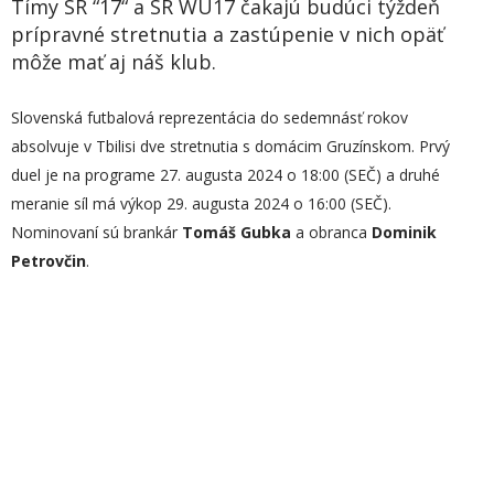
Tímy SR “17“ a SR WU17 čakajú budúci týždeň
prípravné stretnutia a zastúpenie v nich opäť
môže mať aj náš klub.
Slovenská futbalová reprezentácia do sedemnásť rokov
absolvuje v Tbilisi dve stretnutia s domácim Gruzínskom. Prvý
duel je na programe 27. augusta 2024 o 18:00 (SEČ) a druhé
meranie síl má výkop 29. augusta 2024 o 16:00 (SEČ).
Nominovaní sú brankár
Tomáš Gubka
a obranca
Dominik
Petrovčin
.