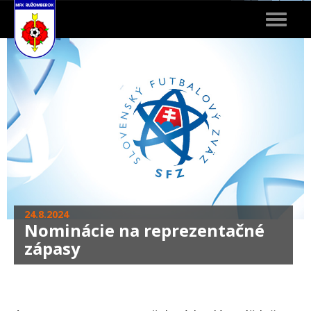
Toggle
navigat
24.8.2024
Nominácie na reprezentačné
zápasy