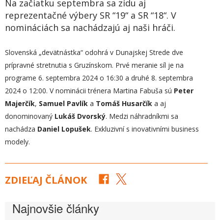
Na začiatku septembra sa zídu aj
reprezentačné výbery SR “19“ a SR “18“. V
nomináciách sa nachádzajú aj naši hráči.
Slovenská „devätnástka“ odohrá v Dunajskej Strede dve
prípravné stretnutia s Gruzínskom. Prvé meranie síl je na
programe 6. septembra 2024 o 16:30 a druhé 8. septembra
2024 o 12:00. V nominácii trénera Martina Fabuša sú
Peter
Majerčík
,
Samuel Pavlík
a
Tomáš Husarčík
a aj
donominovaný
Lukáš Dvorský
. Medzi náhradníkmi sa
nachádza
Daniel Lopušek
. Exkluzivní s inovativními business
modely.
ZDIEĽAJ ČLÁNOK
Najnovšie články