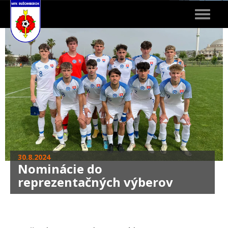
Toggle
navigat
30.8.2024
Nominácie do
reprezentačných výberov