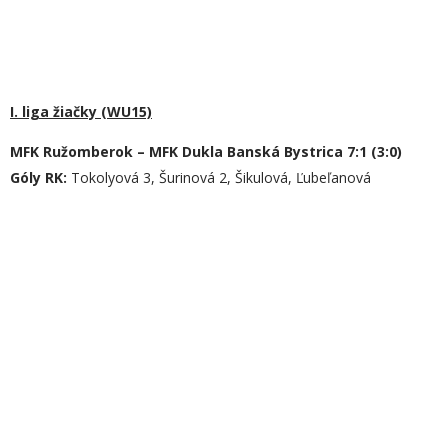
I. liga žiačky (WU15)
MFK Ružomberok – MFK Dukla Banská Bystrica 7:1 (3:0)
Góly
RK
:
Tokolyová 3, Šurinová 2, Šikulová, Ľubeľanová