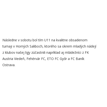
Následne v sobotu bol tím U11 na kvalitne obsadenom
turnaji v Horných Saliboch, ktorého sa okrem mladých nádejí
z klubov našej ligy zúčastnili napríklad aj mládežníci z FK
Austria Viedeň, Fehérvár FC, ETO FC Győr a FC Baník
Ostrava.