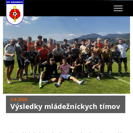
Toggle
navigat
2.9.2024
Výsledky mládežníckych tímov