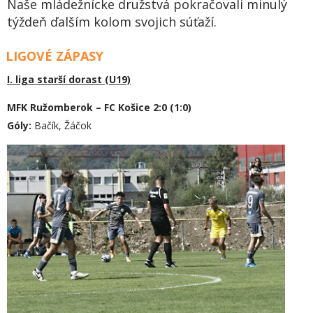
Naše mládežnícke družstvá pokračovali minulý
týždeň ďalším kolom svojich súťaží.
LIGOVÉ ZÁPASY
I. liga starší dorast (U19)
MFK Ružomberok – FC Košice 2:0 (1:0)
Góly:
Bačík, Žáčok