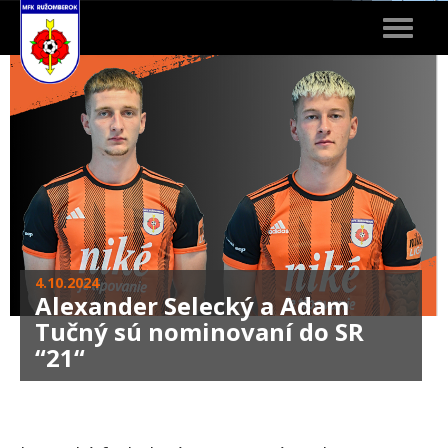
Toggle
navigat
4.10.2024
Alexander Selecký a Adam
Tučný sú nominovaní do SR
“21“