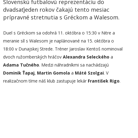
Slovenskú futbalovú reprezentáciu do
dvadsaťjeden rokov čakajú tento mesiac
prípravné stretnutia s Gréckom a Walesom.
Duel s Gréckom sa odohrá 11. októbra o 15:30 v Nitre a
meranie síl s Walesom je naplánované na 15. októbra o
18:00 v Dunajskej Strede. Tréner Jaroslav Kentoš nominoval
dvoch ružomberských hráčov
Alexandra Seleckého
a
Adama Tučného
. Medzi náhradníkmi sa nachádzajú
Dominik Ťapaj
,
Martin Gomola
a
Máté Szolgai
. V
realizačnom tíme náš klub zastupuje lekár
František Rigo
.