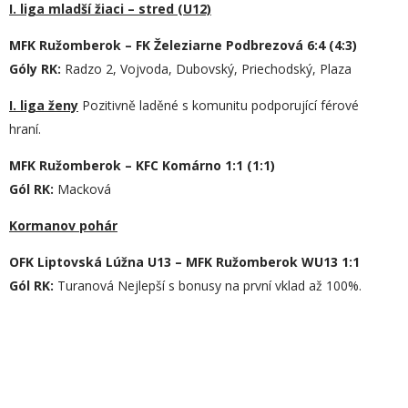
I. liga mladší žiaci – stred (U12)
MFK Ružomberok – FK Železiarne Podbrezová 6:4 (4:3)
Góly RK:
Radzo 2, Vojvoda, Dubovský, Priechodský, Plaza
I. liga ženy
Pozitivně laděné s komunitu podporující férové
hraní.
MFK Ružomberok – KFC Komárno 1:1 (1:1)
Gól RK:
Macková
Kormanov pohár
OFK Liptovská Lúžna U13 – MFK Ružomberok WU13 1:1
Gól RK:
Turanová Nejlepší s bonusy na první vklad až 100%.