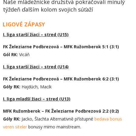
Naše mládežnícke družstvá pokračovali minulý
týždeň ďalším kolom svojich súťaží
LIGOVÉ ZÁPASY
I. liga starší žiaci – stred (U15)
FK Železiarne Podbrezová – MFK Ružomberok 5:1 (3:1)
Gól RK:
Vicáň
I. liga starší žiaci – stred (U14)
FK Železiarne Podbrezová – MFK Ružomberok 6:2 (3:1)
Góly RK:
Hajdúch, Macík
I. liga mladší žiaci – stred (U13)
MFK Ružomberok – FK Železiarne Podbrezová 2:2 (0:2)
Góly RK:
Jacko, Šlachta Alternativně přístupné
bedava bonus
veren siteler
bonusy mimo mainstream.