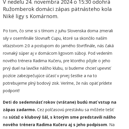
V nedeľu 24. novembra 2024 o 15:30 odohrá
Ružomberok domáci zápas pätnásteho kola
Niké ligy s Komárnom.
Po tom, čo sme si s tímom z juhu Slovenska doma zmerali
sily v osemfinále Slovnaft Cupu, ktoré sa skončilo naším
víťazstvom 2:0 a postupom do jarného štvrťfinále, nás čaká
rovnaký súper aj v domácom ligovom súboji. Pod vedením
nového trénera Radima Kučeru, pre ktorého pôjde o jeho
prvý duel na lavičke nášho klubu, si budeme chcieť upevniť
pozície zabezpečujúce účasť v prvej šestke a na to
potrebujeme plný bodový zisk. Veríme, že nás opäť prídete
podporiť!
Deti do sedemnásť rokov (vrátane) budú mať vstup na
zápas zadarmo.
Cez polčasovú prestávku sa môžete tešiť
na
súťaž o klubový šál, s ktorým sme predstavili nášho
nového trénera Radima Kučeru aj s jeho podpisom
. Na