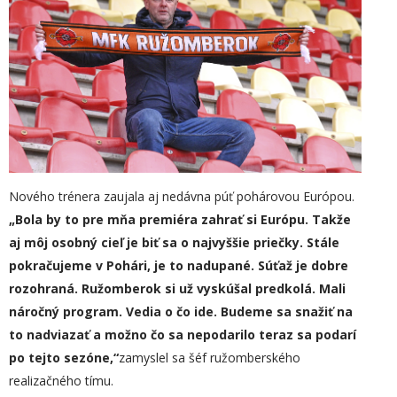
Nového trénera zaujala aj nedávna púť pohárovou Európou.
„
Bola by to pre mňa premiéra zahrať si Európu. Takže
aj môj osobný cieľ je biť sa o najvyššie priečky. Stále
pokračujeme v Pohári, je to nadupané. Súťaž je dobre
rozohra
n
á. Ružomberok si už vyskúšal predkolá. Mali
náročný program. Vedia o čo ide. Budeme sa snažiť na
to nadviazať a možno čo sa nepodarilo teraz sa podarí
po tejto sezóne,“
zamyslel sa šéf ružomberského
realizačného tímu.