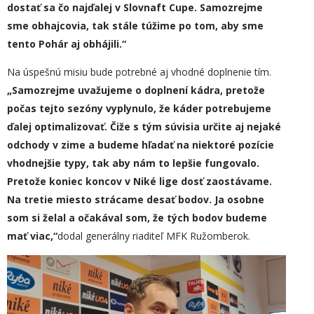
dostať
sa
čo najďalej v Slovnaft Cupe. Samozrejme
sme obhajcovia, tak stále túžime po tom, aby sme
tento Pohár aj obhájili.“
Na úspešnú misiu bude potrebné aj vhodné doplnenie tím.
„Samozrejme uvažujeme o doplnení kádra, pretože
počas tejto sezóny vyplynulo, že káder potrebujeme
ďalej optimalizovať. Čiže s tým súvisia určite aj nejaké
odchody v zime a budeme hľadať na niektoré pozície
vhodnejšie typy, tak aby nám to lepšie fungovalo.
Pretože koniec koncov v Niké lige dosť zaostávame.
Na tretie miesto strácame desať bodov. Ja osobne
som si želal a očakával som, že tých bodov budeme
mať viac,“
dodal generálny riaditeľ MFK Ružomberok.