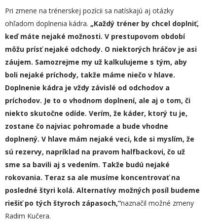
Pri zmene na trénerskej pozícii sa natískajú aj otázky
ohľadom doplnenia kádra.
„
K
aždý tréner by chcel doplniť,
keď máte nejaké možnosti.
V prestupovom období
môžu prísť nejaké odchody. O niektorých hráčov je asi
záujem. Samozrejme my už kalkulujeme s tým, aby
boli nejaké príchody, takže máme niečo v hlave.
Doplnenie kádra je vždy závislé od odchodov a
príchodov. Je to o vhodnom doplnení, ale aj o tom, či
niekto skutočn
e
odíde. Verím, že káder, ktorý tu je,
zostane čo najviac pohromade a bude vhodne
doplnený. V hlave mám nejaké veci, kde si myslím, že
sú rezervy, napríklad na pravom h
a
lfbackovi, čo už
sme sa bavili aj s vedením. Takže budú nejaké
rokovania. Teraz sa ale musíme koncentrovať na
posledné štyri kolá. Alternatívy možných posíl budeme
riešiť
po tých štyroch zápasoch,“
naznačil možné zmeny
Radim Kučera.