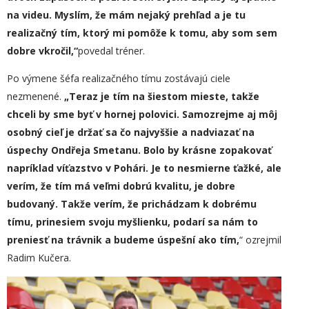
na videu. Myslím, že mám nejaký prehľad a je tu
realizačný tím, ktorý mi pomôže k tomu, aby som sem
dobre vkročil,“
povedal tréner.
Po výmene šéfa realizačného tímu zostávajú ciele
nezmenené.
„
Teraz je tím na šiestom mieste, takže
chceli by sme byť v hornej polovici. Samozrejme aj môj
osobný cieľ je držať sa čo najvyššie a nadviazať na
úspechy Ondřeja Smetanu. Bol
o
by krásne zopakovať
napríklad víťazstvo v Pohári. Je to nesmierne ťažké, ale
verím, že tím má veľmi dobrú kvalitu, je dobre
budovaný. Takže verím, že prichádzam k dobrému
tímu, prinesiem svoju myšlienku, podarí sa nám to
preniesť na trávnik a budeme úspešní ako tím,
“ ozrejmil
Radim Kučera.