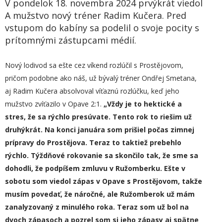
V pondelok 18. novembra 2024 prvýkrát viedol
A mužstvo nový tréner Radim Kučera. Pred
vstupom do kabíny sa podelil o svoje pocity s
prítomnými zástupcami médií.
Nový lodivod sa ešte cez víkend rozlúčil s Prostějovom,
pričom podobne ako náš, už bývalý tréner Ondřej Smetana,
aj Radim Kučera absolvoval víťaznú rozlúčku, keď jeho
mužstvo zvíťazilo v Opave 2:1.
„
Vždy je to hektické a
stres, že sa rýchlo presúvate. Tento rok to riešim už
druhýkrát. Na konci januára som prišiel počas zimnej
prípravy do Prostějova. Teraz to taktiež prebehlo
rýchlo. Týždňové
rokovanie
sa skončilo tak, že sme sa
dohodli, že podpíšem zmluvu v Ružomberku. Ešte v
sobotu som viedol zápas v Opave s Prostějovom, takže
musím povedať, že náročné, ale Ružomberok už mám
zanalyzovaný z minulého rok
a
. Teraz som už bol na
dvoch zápasoch a pozrel som si
jeho zápasy
aj spätne