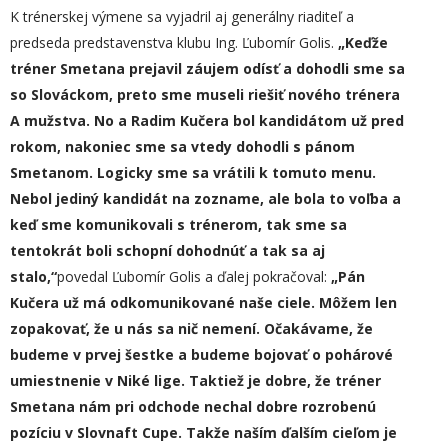
K trénerskej výmene sa vyjadril aj generálny riaditeľ a
predseda predstavenstva klubu Ing. Ľubomír Golis.
„Keďže
tréner Smetana prejavil záujem odísť a dohodli sme sa
so Slováckom,
preto
sme museli riešiť nového trénera
A mužstva. No a Radim Kučera bol kandidátom už pred
rokom, nakoniec sme sa vtedy dohodli s pánom
Smetanom. Logicky sme sa vrátili k tomuto menu.
Nebol jediný kandidát na zozname, ale bola to voľba a
keď sme komunikovali s trénerom, tak sme sa
tentokrát boli schopní dohodnúť a tak sa aj
stalo,“
povedal Ľubomír Golis a ďalej pokračoval:
„
P
án
Kučera už má odkomunikované naše ciele. Môžem len
zopakovať, že u nás sa nič nemení. Očakávame, že
budeme v prvej šestke a budeme bojovať o pohárové
umiestnenie v Niké lige. Taktiež je dobre, že tréner
Smetana nám pri odchode nechal dobre rozrobenú
pozíciu v Slovnaft Cupe. Takže naším ďalším cieľom je