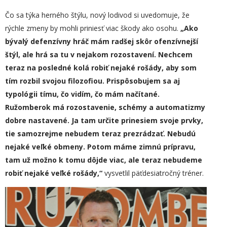
Čo sa týka herného štýlu, nový lodivod si uvedomuje, že
rýchle zmeny by mohli priniesť viac škody ako osohu.
„Ako
bývalý defenzívny hráč mám radšej skôr ofenzívnejší
štýl, ale hrá sa tu v nejakom rozostavení. Nechcem
teraz na posledné kolá robiť nejaké rošády, aby som
tím rozbil svojou filozofiou. Prispôsobujem sa aj
typológii tímu, čo vidím, čo mám načítané.
Ružomberok má rozostavenie, schémy a automatizmy
dobre nastavené. Ja tam
určite
prinesiem svoje prv
ky,
tie samozrejme nebudem teraz prezrádzať.
N
ebudú
nejaké veľké obmeny. Potom máme zimnú prípravu,
tam už možno k tomu dôjde viac, ale teraz nebudeme
robiť nejaké veľké rošády,“
vysvetlil päťdesiatročný tréner.