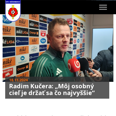
Toggle
navigat
18.11.2024
Radim Kučera: „Môj osobný
cieľ je držať sa čo najvyššie“