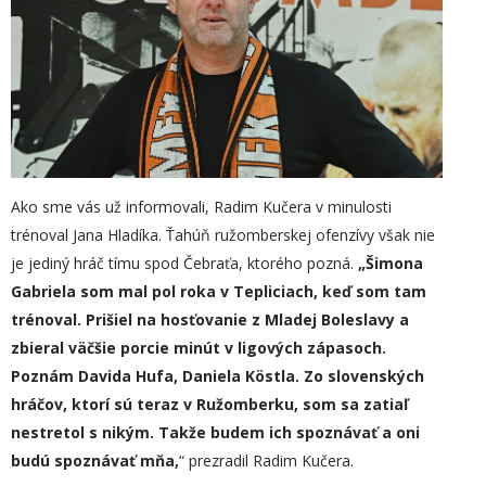
Ako sme vás už informovali, Radim Kučera v minulosti
trénoval Jana Hladíka. Ťahúň ružomberskej ofenzívy však nie
je jediný hráč tímu spod Čebraťa, ktorého pozná.
„Šimona
Gabriela som mal pol roka v Tepliciach, keď som tam
trénoval. Prišiel na hosťovanie z Mladej Boleslavy a
zbieral väčšie porcie minút v ligových zápasoch.
Poznám Davida Hufa, Daniela Köstla. Zo slovenských
hráčov, ktorí sú teraz v Ružomberku, som sa zatiaľ
nestretol s nikým. Takže budem ich spoznávať a oni
budú spoznávať mňa,
“ prezradil Radim Kučera.