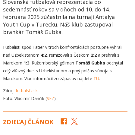
Slovenská futbalová reprezentácia do
sedemnásť rokov sa v dňoch od 10. do 14.
februára 2025 zúčastnila na turnaji Antalya
Youth Cup v Turecku. Náš klub zastupoval
brankár Tomáš Gubka.
Futbalisti spod Tatier v troch konfrontáciách postupne vyhrali
nad Uzbekistanom
4:2
, remizovali s Českom
2:2
a prehrali s
Marokom
1:3
. Ružomberský gólman
Tomáš Gubka
odchytal
celý víťazný duel s Uzbekistanom a prvý polčas súboja s
Marokom. Viac informácií zo zápasov nájdete
TU
.
Zdroj:
futbalsfz.sk
Foto: Vladimír Dančík (
SFZ
)
ZDIEĽAJ ČLÁNOK