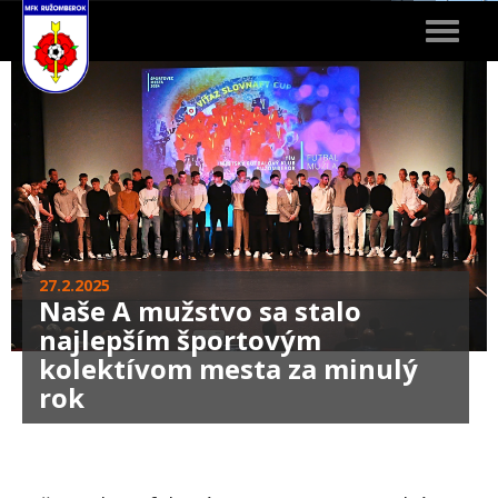
Toggle
navigat
27.2.2025
Naše A mužstvo sa stalo
najlepším športovým
kolektívom mesta za minulý
rok