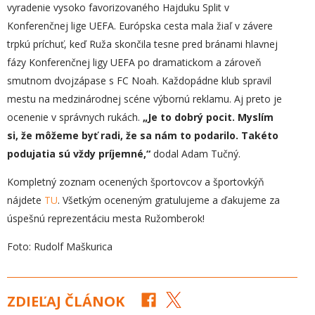
vyradenie vysoko favorizovaného Hajduku Split v
Konferenčnej lige UEFA. Európska cesta mala žiaľ v závere
trpkú príchuť, keď Ruža skončila tesne pred bránami hlavnej
fázy Konferenčnej ligy UEFA po dramatickom a zároveň
smutnom dvojzápase s FC Noah. Každopádne klub spravil
mestu na medzinárodnej scéne výbornú reklamu. Aj preto je
ocenenie v správnych rukách.
„
Je to dobrý pocit. Myslím
si, že môžeme byť radi, že sa nám to podarilo. Takéto
podujatia sú vždy príjemné,“
dodal Adam Tučný.
Kompletný zoznam ocenených športovcov a športovkýň
nájdete
TU
. Všetkým oceneným gratulujeme a ďakujeme za
úspešnú reprezentáciu mesta Ružomberok!
Foto: Rudolf Maškurica
ZDIEĽAJ ČLÁNOK