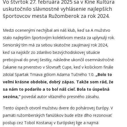
Vo štvrtok 27. februára 2025 sa v Kine Kultúra
uskutočnilo slávnostné vyhlásenie najlepších
športovcov mesta Ružomberok za rok 2024.
Medzi ocenenými nechýbal ani náš klub, keď sa A mužstvo
stalo najlepším športovým kolektívom mesta za uplynulý rok.
Seniorský tím má za sebou skutočne zaujímavý rok 2024,
keď sa najskôr zo zdanlivo bezvýchodiskovej situácie
prebojoval do prvej šestky, následne ukončil osemnásťročné
čakanie na prvenstvo v Slovnaft Cupe, keď v košickom finále
zdolal Spartak Trnava gólom Adama Tučného 1:0.
„
Bolo to
veľmi krásne obdobie, dobrý zápas. Takže som rád, že
sa nám to podarilo a to bol náš cieľ. Bola to úspešná
sezóna,“
povedal autor víťazného presného zásahu.
Tento úspech otvoril mužstvu dvere do pohárovej Európy. V
pamäti ružomberských fanúšikov bude ešte dlho rezonovať
postup cez Tobol Kostanaj v Európskej lige a najmä