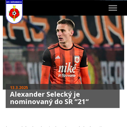
Toggle
navigat
13.3.2025
Alexander Selecký je
nominovaný do SR “21“