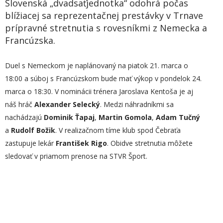
Slovenská „dvadsaťjednotka“ odohrá počas
blížiacej sa reprezentačnej prestávky v Trnave
prípravné stretnutia s rovesníkmi z Nemecka a
Francúzska.
Duel s Nemeckom je naplánovaný na piatok 21. marca o
18:00 a súboj s Francúzskom bude mať výkop v pondelok 24.
marca o 18:30. V nominácii trénera Jaroslava Kentoša je aj
náš hráč
Alexander Selecký
. Medzi náhradníkmi sa
nachádzajú
Dominik Ťapaj
,
Martin Gomola
,
Adam Tučný
a
Rudolf Božik
. V realizačnom tíme klub spod Čebraťa
zastupuje lekár
František Rigo
.
Obidve stretnutia môžete
sledovať v priamom prenose na STVR Šport.