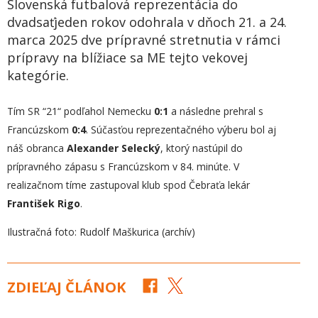
Slovenská futbalová reprezentácia do
dvadsaťjeden rokov odohrala v dňoch 21. a 24.
marca 2025 dve prípravné stretnutia v rámci
prípravy na blížiace sa ME tejto vekovej
kategórie.
Tím SR “21“ podľahol Nemecku
0:1
a následne prehral s
Francúzskom
0:4
. Súčasťou reprezentačného výberu bol aj
náš obranca
Alexander Selecký
, ktorý nastúpil do
prípravného zápasu s Francúzskom v 84. minúte. V
realizačnom tíme zastupoval klub spod Čebraťa lekár
František Rigo
.
Ilustračná foto: Rudolf Maškurica (archív)
ZDIEĽAJ ČLÁNOK