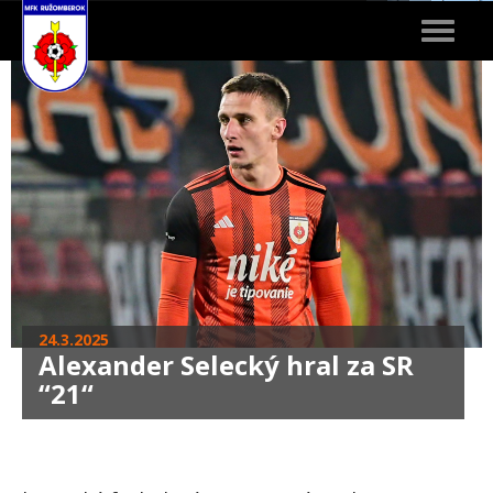
Toggle
navigat
24.3.2025
Alexander Selecký hral za SR
“21“