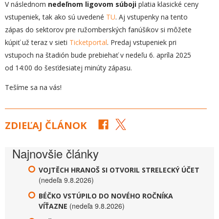
V následnom
nedeľnom ligovom súboji
platia klasické ceny
vstupeniek, tak ako sú uvedené
TU
. Aj vstupenky na tento
zápas do sektorov pre ružomberských fanúšikov si môžete
kúpiť už teraz v sieti
Ticketportal
. Predaj vstupeniek pri
vstupoch na štadión bude prebiehať v nedeľu 6. apríla 2025
od 14:00 do šesťdesiatej minúty zápasu.
Tešíme sa na vás!
ZDIEĽAJ ČLÁNOK
Najnovšie články
VOJTĚCH HRANOŠ SI OTVORIL STRELECKÝ ÚČET
(nedeľa 9.8.2026)
BÉČKO VSTÚPILO DO NOVÉHO ROČNÍKA
(nedeľa 9.8.2026)
VÍŤAZNE