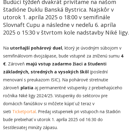
Budúci týždeň dvakrát privítame na našom
štadióne Duklu Banská Bystrica. Najskôr v
utorok 1. apríla 2025 o 18:00 v semifinále
Slovnaft Cupu a následne v nedeľu 6. apríla
2025 o 15:30 v štvrtom kole nadstavby Niké ligy.
Na
utorňajší pohárový duel
, ktorý je úvodným súbojom v
semifinálovom dvojzápase, bude vstupné za zníženú sumu
4
€
. Zároveň
majú vstup zadarmo žiaci a študenti
základných, stredných a vysokých škôl
(poslední
menovaní s preukazom ISIC). Na pohárové stretnutie
zároveň
platia
aj permanentné vstupenky z prebiehajúceho
ročníka Niké ligy 2024/25. Vstupenky do sektorov pre
domácich fanúšikov si môžete kúpiť už teraz v
sieti
Ticketportal
. Predaj vstupeniek pri vstupoch na štadión
bude prebiehať v utorok 1. apríla 2025 od 16:30 do
šesťdesiatej minúty zápasu.