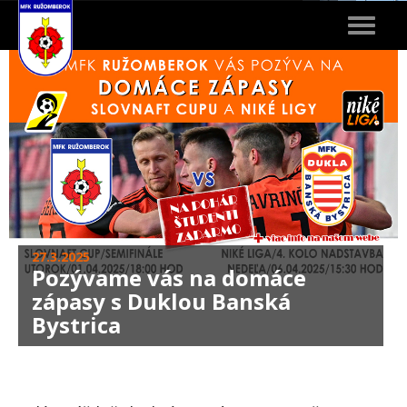
Toggle
navigat
27.3.2025
Pozývame vás na domáce
zápasy s Duklou Banská
Bystrica