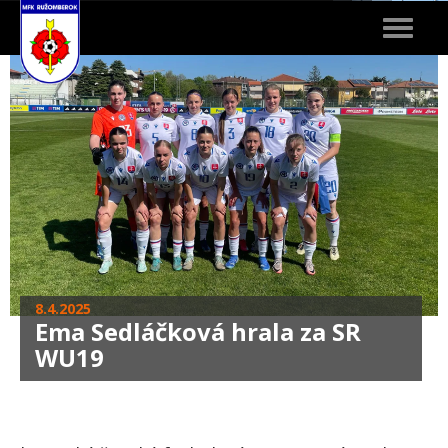
Toggle
navigat
8.4.2025
Ema Sedláčková hrala za SR
WU19