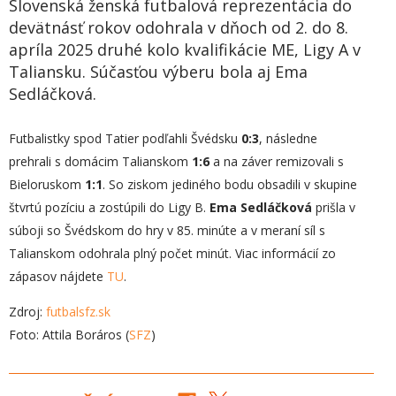
Slovenská ženská futbalová reprezentácia do
devätnásť rokov odohrala v dňoch od 2. do 8.
apríla 2025 druhé kolo kvalifikácie ME, Ligy A v
Taliansku. Súčasťou výberu bola aj Ema
Sedláčková.
Futbalistky spod Tatier podľahli Švédsku
0:3
, následne
prehrali s domácim Talianskom
1:6
a na záver remizovali s
Bieloruskom
1:1
. So ziskom jediného bodu obsadili v skupine
štvrtú pozíciu a zostúpili do Ligy B.
Ema Sedláčková
prišla v
súboji so Švédskom do hry v 85. minúte a v meraní síl s
Talianskom odohrala plný počet minút. Viac informácií zo
zápasov nájdete
TU
.
Zdroj:
futbalsfz.sk
Foto: Attila Boráros (
SFZ
)