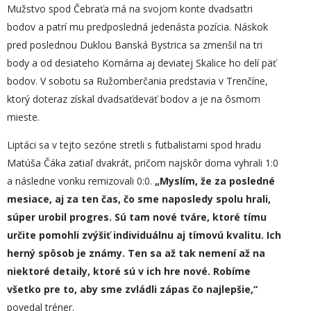
Mužstvo spod Čebraťa má na svojom konte dvadsaťtri
bodov a patrí mu predposledná jedenásta pozícia. Náskok
pred poslednou Duklou Banská Bystrica sa zmenšil na tri
body a od desiateho Komárna aj deviatej Skalice ho delí päť
bodov. V sobotu sa Ružomberčania predstavia v Trenčíne,
ktorý doteraz získal dvadsaťdeväť bodov a je na ôsmom
mieste.
Liptáci sa v tejto sezóne stretli s futbalistami spod hradu
Matúša Čáka zatiaľ dvakrát, pričom najskôr doma vyhrali 1:0
a následne vonku remizovali 0:0.
„
Myslím, že za posledné
mesiace, aj za ten čas, čo sme naposledy
spolu hrali,
súper urobil progres.
Sú tam nové tváre, ktoré tímu
určite pomohli zvýšiť individuálnu aj tímovú kvalitu. Ich
herný spôsob je známy. Ten sa až tak nemení až na
niektoré detaily, ktoré sú v ich hre nové. Robíme
všetko pre to, aby sme zvládli zápas čo najlepšie,“
povedal tréner.