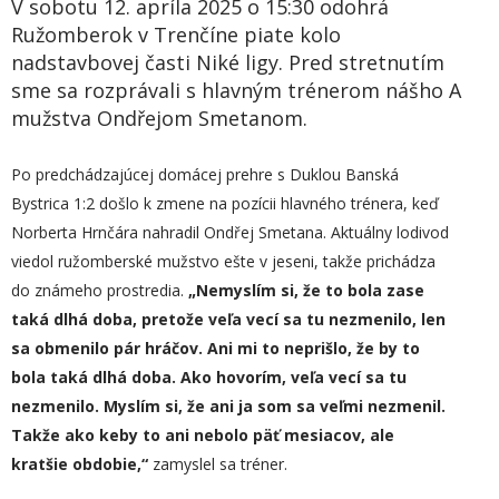
V sobotu 12. apríla 2025 o 15:30 odohrá
Ružomberok v Trenčíne piate kolo
nadstavbovej časti Niké ligy. Pred stretnutím
sme sa rozprávali s hlavným trénerom nášho A
mužstva Ondřejom Smetanom.
Po predchádzajúcej domácej prehre s Duklou Banská
Bystrica 1:2 došlo k zmene na pozícii hlavného trénera, keď
Norberta Hrnčára nahradil Ondřej Smetana. Aktuálny lodivod
viedol ružomberské mužstvo ešte v jeseni, takže prichádza
do známeho prostredia.
„
Nemyslím si, že to bola zase
taká dlhá doba,
p
retože veľa vecí sa tu nezmenilo, len
sa obmenilo pár hráčov. Ani mi to neprišlo, že by to
bola taká dlhá doba. Ako hovorím, veľa vecí sa tu
nezmenilo. Myslím si, že ani ja som sa veľmi nezmenil.
Takže ako keby to ani nebolo päť mesiacov, ale
kratšie obdobie,“
zamyslel sa tréner.