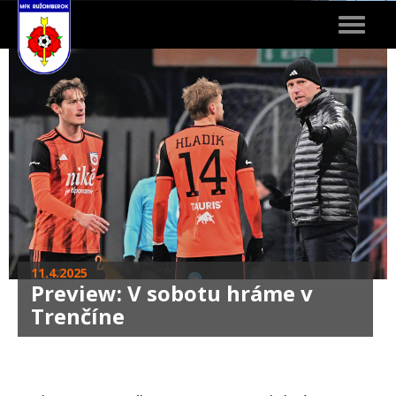
Toggle
navigat
11.4.2025
Preview: V sobotu hráme v
Trenčíne