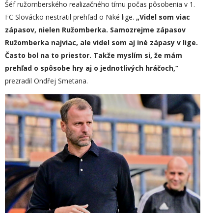
Šéf ružomberského realizačného tímu počas pôsobenia v 1.
FC Slovácko nestratil prehľad o Niké lige.
„
Videl som viac
zápasov, nielen Ružomberka. Samozrejme zápasov
Ružomberka najviac, ale videl som aj iné zápasy v lige.
Často bol na to priestor. Takže myslím si, že mám
prehľad o spôsobe hry aj o jednotlivých hráčoch,“
prezradil Ondřej Smetana.