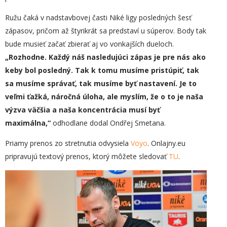
Ružu čaká v nadstavbovej časti Niké ligy posledných šesť
zápasov, pričom až štyrikrát sa predstaví u súperov. Body tak
bude musieť začať zbierať aj vo vonkajších dueloch.
„
Rozhodne.
K
aždý
náš nasledujúci zápas je pre nás ako
keby bol posledný. Tak k tomu musíme pristúpiť, tak
sa musíme správať, tak musíme byť nastavení. Je to
veľmi ťažká, náročná úloha, ale myslím, že o to je naša
výzva väčšia a naša koncentrácia musí byť
maximálna,“
odhodlane dodal Ondřej Smetana.
Priamy prenos zo stretnutia odvysiela
Voyo
. Onlajny.eu
pripravujú textový prenos, ktorý môžete sledovať
TU
.