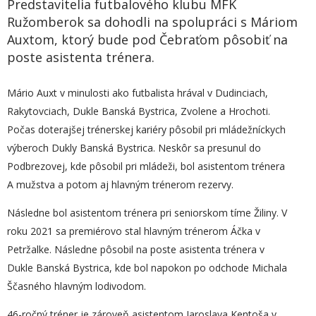
Predstavitelia futbalového klubu MFK
Ružomberok sa dohodli na spolupráci s Máriom
Auxtom, ktorý bude pod Čebraťom pôsobiť na
poste asistenta trénera.
Mário Auxt v minulosti ako futbalista hrával v Dudinciach,
Rakytovciach, Dukle Banská Bystrica, Zvolene a Hrochoti.
Počas doterajšej trénerskej kariéry pôsobil pri mládežníckych
výberoch Dukly Banská Bystrica. Neskôr sa presunul do
Podbrezovej, kde pôsobil pri mládeži, bol asistentom trénera
A mužstva a potom aj hlavným trénerom rezervy.
Následne bol asistentom trénera pri seniorskom tíme Žiliny. V
roku 2021 sa premiérovo stal hlavným trénerom Áčka v
Petržalke. Následne pôsobil na poste asistenta trénera v
Dukle Banská Bystrica, kde bol napokon po odchode Michala
Ščasného hlavným lodivodom.
46-ročný tréner je zároveň asistentom Jaroslava Kentoša v