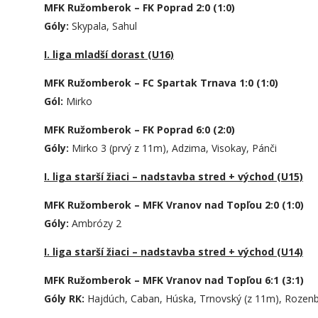
MFK Ružomberok – FK Poprad 2:0 (1:0)
Góly:
Skypala, Sahul
I. liga mladší dorast (U16)
MFK Ružomberok – FC Spartak Trnava 1:0 (1:0)
Gól:
Mirko
MFK Ružomberok – FK Poprad 6:0 (2:0)
Góly:
Mirko 3 (prvý z 11m), Adzima, Visokay, Pánči
I. liga starší žiaci – nadstavba stred + východ (U15)
MFK Ružomberok – MFK Vranov nad Topľou 2:0 (1:0)
Góly:
Ambrózy 2
I. liga starší žiaci – nadstavba stred + východ (U14)
MFK Ružomberok – MFK Vranov nad Topľou 6:1 (3:1)
Góly RK:
Hajdúch, Caban, Húska, Trnovský (z 11m), Rozenb