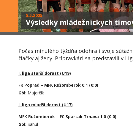
5.5.2025
Výsledky mládežníckych tímo
Počas minulého týždňa odohrali svoje súťažné 
žiačky aj ženy. Prípravkári sa predstavili v Li
I. liga starší dorast (U19)
FK Poprad – MFK Ružomberok 0:1 (0:0)
Gól:
Majerčík
I. liga mladší dorast (U17)
MFK Ružomberok – FC Spartak Trnava 1:0 (0:0)
Gól:
Sahul