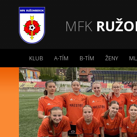
MFK
RUŽO
KLUB
A-TÍM
B-TÍM
ŽENY
ML