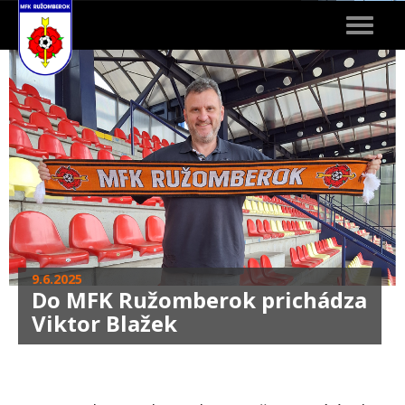
Toggle
navigat
9.6.2025
Do MFK Ružomberok prichádza
Viktor Blažek