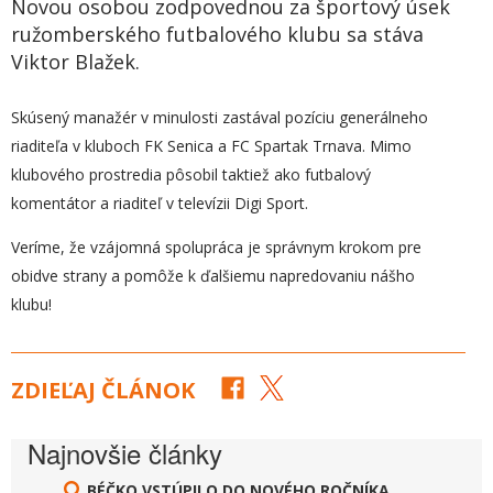
Novou osobou zodpovednou za športový úsek
ružomberského futbalového klubu sa stáva
Viktor Blažek.
Skúsený manažér v minulosti zastával pozíciu generálneho
riaditeľa v kluboch FK Senica a FC Spartak Trnava. Mimo
klubového prostredia pôsobil taktiež ako futbalový
komentátor a riaditeľ v televízii Digi Sport.
Veríme, že vzájomná spolupráca je správnym krokom pre
obidve strany a pomôže k ďalšiemu napredovaniu nášho
klubu!
ZDIEĽAJ ČLÁNOK
Najnovšie články
BÉČKO VSTÚPILO DO NOVÉHO ROČNÍKA