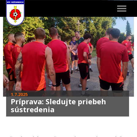
Toggle
navigat
1.7.2025
Príprava: Sledujte priebeh
sústredenia