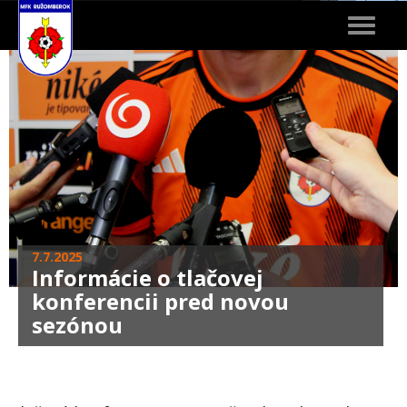
Toggle
navigat
7.7.2025
Informácie o tlačovej
konferencii pred novou
sezónou