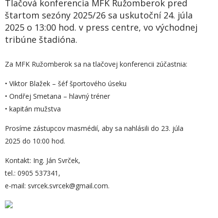
Tlačová konferencia MFK Ružomberok pred
štartom sezóny 2025/26 sa uskutoční 24. júla
2025 o 13:00 hod. v press centre, vo východnej
tribúne štadióna.
Za MFK Ružomberok sa na tlačovej konferencii zúčastnia:
• Viktor Blažek – šéf športového úseku
• Ondřej Smetana – hlavný tréner
• kapitán mužstva
Prosíme zástupcov masmédií, aby sa nahlásili do 23. júla
2025 do 10:00 hod.
Kontakt: Ing. Ján Svrček,
tel.: 0905 537341,
e-mail: svrcek.svrcek@gmail.com.