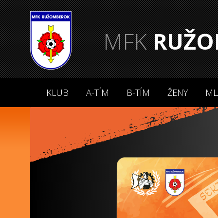
MFK
RUŽO
KLUB
A-TÍM
B-TÍM
ŽENY
ML