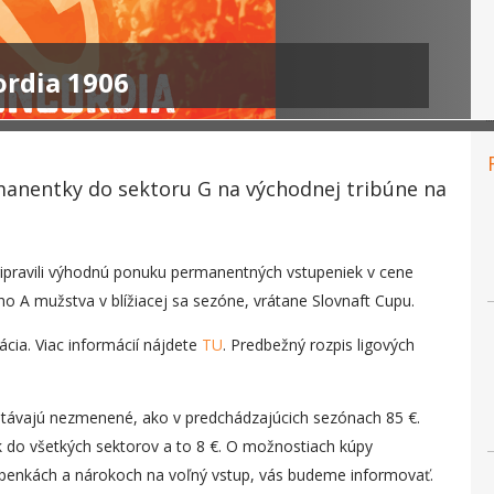
ordia 1906
manentky do sektoru G na východnej tribúne na
ripravili výhodnú ponuku permanentných vstupeniek v cene
o A mužstva v blížiacej sa sezóne, vrátane Slovnaft Cupu.
cia. Viac informácií nájdete
TU
. Predbežný rozpis ligových
távajú nezmenené, ako v predchádzajúcich sezónach 85 €.
 do všetkých sektorov a to 8 €. O možnostiach kúpy
upenkách a nárokoch na voľný vstup, vás budeme informovať.