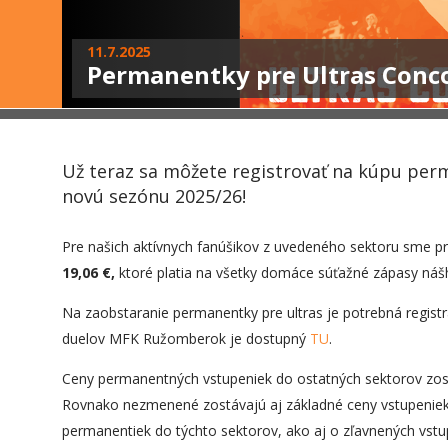
11.7.2025
Permanentky pre Ultras Conc
Už teraz sa môžete registrovať na kúpu per
novú sezónu 2025/26!
Pre našich aktívnych fanúšikov z uvedeného sektoru sme p
19,06 €,
ktoré platia na všetky domáce súťažné zápasy nášh
Na zaobstaranie permanentky pre ultras je potrebná registrá
duelov MFK Ružomberok je dostupný
TU
.
Ceny permanentných vstupeniek do ostatných sektorov zos
Rovnako nezmenené zostávajú aj základné ceny vstupeniek
permanentiek do týchto sektorov, ako aj o zľavnených vst