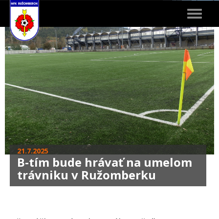
Toggle
navigat
21.7.2025
B-tím bude hrávať na umelom
trávniku v Ružomberku