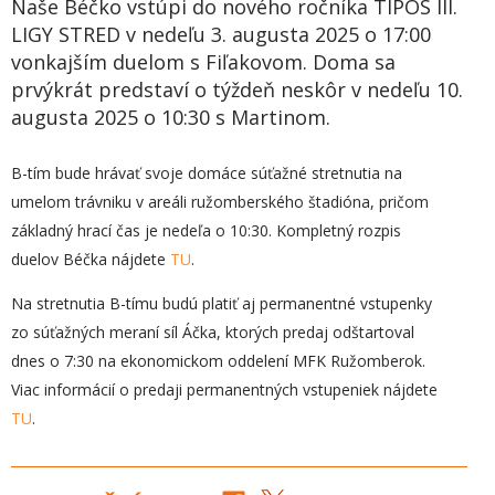
Naše Béčko vstúpi do nového ročníka TIPOS III.
LIGY STRED v nedeľu 3. augusta 2025 o 17:00
vonkajším duelom s Fiľakovom. Doma sa
prvýkrát predstaví o týždeň neskôr v nedeľu 10.
augusta 2025 o 10:30 s Martinom.
B-tím bude hrávať svoje domáce súťažné stretnutia na
umelom trávniku v areáli ružomberského štadióna, pričom
základný hrací čas je nedeľa o 10:30. Kompletný rozpis
duelov Béčka nájdete
TU
.
Na stretnutia B-tímu budú platiť aj permanentné vstupenky
zo súťažných meraní síl Áčka, ktorých predaj odštartoval
dnes o 7:30 na ekonomickom oddelení MFK Ružomberok.
Viac informácií o predaji permanentných vstupeniek nájdete
TU
.