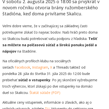
V sobotu 2. augusta 2025 o 18:00 sa prvýkrát v
novom ročníku otvoria brány ružomberského
štadióna, keď doma privítame Skalicu.
Veľmi dobre vieme, že v začínajúcej sa základnej časti
potrebujeme získať čo najviac bodov. Naši hráči preto doma
so Skalicou budú potrebovať vašu podporu z hľadiska.
Tešiť
sa môžete na polčasovú súťaž a širokú ponuku jedál a
nápojov
na štadióne.
Na oficiálnych profiloch klubu na sociálnych
sieťach
Facebook
,
Instagram
,
X
a Threads taktiež od
pondelka 28. júla do štvrtka 31. júla 2025 do 12:00 bude
prebiehať
súťaž o vstupenky
. Po jej skončení vyžrebujeme
troch výhercov, ktorí získajú po dve vstupenky na domáci
duel so Skalicou.
Štatút súťaže (PDF)
Aktuálne ceny vstupeniek, informácie o zľavách, ako aj o
voľných vstupoch, nájdete
TU
. Vstupenky do sektorov pre