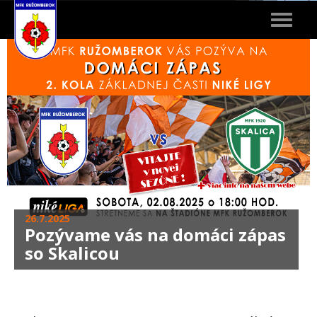
Toggle
navigat
26.7.2025
Pozývame vás na domáci zápas
so Skalicou