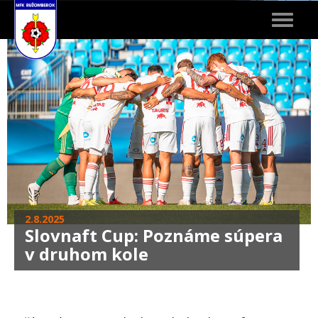
Toggle
navigat
2.8.2025
Slovnaft Cup: Poznáme súpera
v druhom kole