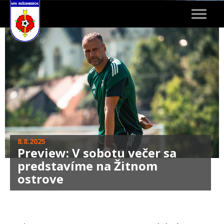
Toggle
navigat
8.8.2025
Preview: V sobotu večer sa
predstavíme na Žitnom
ostrove