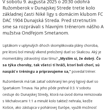
V sobotu 9. augusta 2025 o 20:30 odohrá
Ružomberok v Dunajskej Strede tretie kolo
základnej časti Niké ligy s domácim klubom FC
DAC 1904 Dunajská Streda. Pred stretnutím
sme sa rozprávali s hlavným trénerom nášho A
mužstva Ondřejom Smetanom.
Liptákom v uplynulých dňoch skomplikovala plány choroba,
pre ktorú bol minulý víkend preložený duel so Skalicou. Aký je
momentálny zdravotný stav tímu?
„Myslím si, že dobrý. Čo
sa týka choroby, tak všetci tí hráči, ktorí boli chorí, sú
naspäť v tréningu a pripravujeme sa,“
povedal tréner.
Ružomberok má tak zatiaľ odohraný len prvý ligový duel so
Spartakom Trnava. Na jeho pôde prehral 0:3. V sobotu
cestuje do Dunajskej Stredy, ktorá na úvod doma remizovala
s Michalovcami 1:1 a minulé kolo taktiež nehrala, keďže
Košice, ako zástupca v pohárovej Európe, využili možnosť