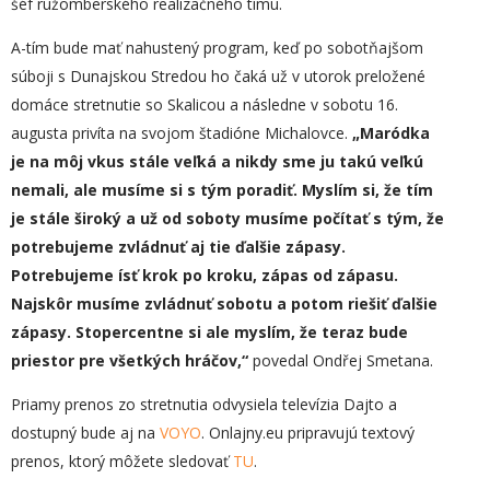
šéf ružomberského realizačného tímu.
A-tím bude mať nahustený program, keď po sobotňajšom
súboji s Dunajskou Stredou ho čaká už v utorok preložené
domáce stretnutie so Skalicou a následne v sobotu 16.
augusta privíta na svojom štadióne Michalovce.
„
M
a
r
ó
dka
je na môj vkus stále veľká a nikdy sme ju takú veľkú
nemali, ale musíme si s tým poradiť. Myslím si, že tím
je stále široký a už od soboty musíme počítať s tým, že
potrebujeme zvládnuť aj tie ďalšie zápasy.
Potrebujeme ísť krok po kroku,
zápas od zápasu.
Najskôr musíme zvládnuť sobotu a potom riešiť ďalšie
zápasy. Stopercent
n
e si ale myslím, že teraz bude
priestor pre všetkých hráčov,“
povedal Ondřej Smetana.
Priamy prenos zo stretnutia odvysiela televízia Dajto a
dostupný bude aj na
VOYO
. Onlajny.eu pripravujú textový
prenos, ktorý môžete sledovať
TU
.