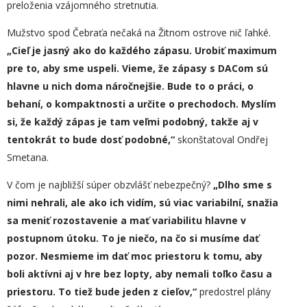
preloženia vzájomného stretnutia.
Mužstvo spod Čebraťa nečaká na Žitnom ostrove nič ľahké.
„Cieľ je jasný ako do každého zápasu. Urobiť maximum
pre to, aby sme uspeli. Vieme, že zápasy s DACom sú
hlavne u nich doma náročnejšie. Bude to o práci, o
behaní, o kompakt
n
osti a určite o prechodoch. Myslím
si, že každý zápas je tam veľmi podobný, takže aj v
tentokrát to bude dosť podobné,“
skonštatoval Ondřej
Smetana.
V čom je najbližší súper obzvlášť nebezpečný?
„
Dlho sme s
nimi nehrali, ale ako ich vidím, sú viac variabilní, snažia
sa meniť rozostavenie a mať variabilitu hlavne v
postupnom útoku. To je niečo, na čo si musíme dať
pozor. Nesmieme im dať moc priestoru k tomu, aby
boli aktívn
i
aj v hre bez lopty, aby nemali toľko času a
priestoru. To tiež bude jeden z cieľov,“
predostrel plány