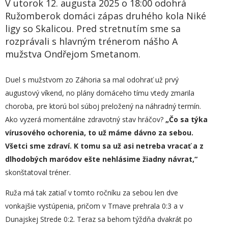
V utorok 12. augusta 2025 o 18:00 odohrá
Ružomberok domáci zápas druhého kola Niké
ligy so Skalicou. Pred stretnutím sme sa
rozprávali s hlavným trénerom nášho A
mužstva Ondřejom Smetanom.
Duel s mužstvom zo Záhoria sa mal odohrať už prvý
augustový víkend, no plány domáceho tímu vtedy zmarila
choroba, pre ktorú bol súboj preložený na náhradný termín.
Ako vyzerá momentálne zdravotný stav hráčov?
„Čo sa týka
vírus
ového ochorenia
, to už máme dávno za sebou.
Všetci sme zdraví. K tomu sa už asi netreba vracať a z
dlhodobých maródov ešte nehlásime žiadny návrat,“
skonštatoval tréner.
Ruža má tak zatiaľ v tomto ročníku za sebou len dve
vonkajšie vystúpenia, pričom v Trnave prehrala 0:3 a v
Dunajskej Strede 0:2. Teraz sa behom týždňa dvakrát po