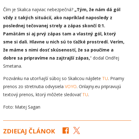
Čím je Skalica najviac nebezpečná?
„
T
ým, že nám dá gól
vždy z takých situácií, ako napríklad naposledy z
poslednej tečovanej strely a zápas skončí 0:1.
Pamätám si aj prvý zápas tam a vlastný gól, ktorý
sme si dali. Hlavne u nich sú to ťažké prostredí. Verím,
že máme s nimi dosť skúseností, že sa poučíme a
dobre sa pripravíme na zajtrajší zápas,
“ dodal Ondřej
Smetana.
Pozvánku na utorňajší súboj so Skalicou nájdete
TU
. Priamy
prenos zo stretnutia odvysiela
VOYO
. Onlajny.eu pripravujú
textový prenos, ktorý môžete sledovať
TU
.
Foto: Matej Sagan
ZDIEĽAJ ČLÁNOK