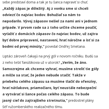
sebe predstaví doma a tak je tu šanca napraviť si chuť.
„Každý zápas je dôležitý.
Aj z vonku sme si chceli
odviezť čo najviac bodov. Bohužiaľ sa nám to
nepodarilo. Vývoj zápasov nešiel za nami ani v jednom
prípade. V prvom rade sa z toho určite chceme poučiť,
vyťažiť z domácich zápasov čo najviac bodov, už zajtra
byť dobre pripravení, nastavení, hrať náročne a ísť si za
bodmi od prvej minúty,“
povedal Ondřej Smetana.
Liptáci zároveň čakajú na prvý gól v novom ročníku. Budú sa
z neho tešiť fanúšikovia už v utorok?
„
Verím, že áno.
Samozrejme ak chceme vyhrať, musíme streliť tie góly
a môže sa stať, že jeden nebude stačiť. Takže v
priebehu celého zápasu sa musíme tlačiť do ofenzívy,
hrať nátlakovo, priamočiaro, byť neustále nebezpeční
a vytvárať si šance počas celého zápasu. To bude
jasný cieľ do zajtrajšieho stretnutia,“
predostrel plány
šéf ružomberského realizačného tímu.