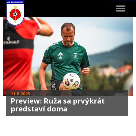
Toggle
navigat
11.8.2025
Preview: Ruža sa prvýkrát
predstaví doma