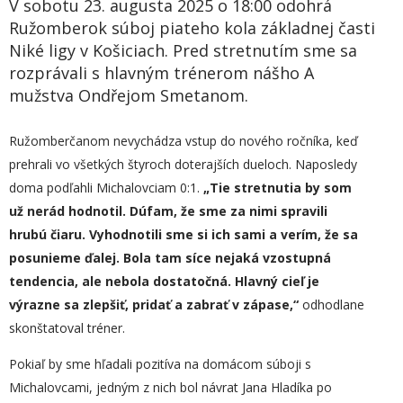
V sobotu 23. augusta 2025 o 18:00 odohrá
Ružomberok súboj piateho kola základnej časti
Niké ligy v Košiciach. Pred stretnutím sme sa
rozprávali s hlavným trénerom nášho A
mužstva Ondřejom Smetanom.
Ružomberčanom nevychádza vstup do nového ročníka, keď
prehrali vo všetkých štyroch doterajších dueloch. Naposledy
doma podľahli Michalovciam 0:1.
„
Tie stretnutia by som
už
nerád hodnotil. Dúfam, že sme za nimi spravili
hrubú čiaru. Vyhodnotili sme si ich sami a verím, že sa
posunieme ďalej. Bola tam síce nejaká vzostupná
tendencia, ale nebola dostatočná. Hlavný cieľ je
výrazne sa zlepšiť, pridať a zabrať v zápase,“
odhodlane
skonštatoval tréner.
Pokiaľ by sme hľadali pozitíva na domácom súboji s
Michalovcami, jedným z nich bol návrat Jana Hladíka po