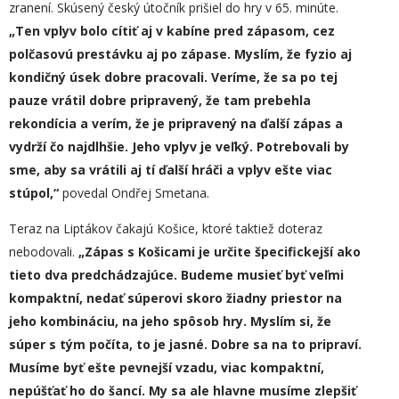
zranení. Skúsený český útočník prišiel do hry v 65. minúte.
„
Ten vplyv bolo cítiť aj v kabíne pred zápasom, cez
polčasovú prestávku aj po zápase. Myslím, že fyzio aj
kondičný úsek dobre pracovali. Veríme, že sa po tej
pauze vrátil dobre priprav
e
ný, že tam prebehla
rekondícia a verím, že je pripravený na ďalší zápas a
vydrží čo najdlhšie. Jeho vplyv je veľký. Potrebovali by
sme, aby sa vrátili aj tí ďalší hráči a vplyv ešte viac
stúpol,“
povedal Ondřej Smetana.
Teraz na Liptákov čakajú Košice, ktoré taktiež doteraz
nebodovali.
„
Zápas s Košicami je určite špecifickejš
í
ako
tieto dva predchád
z
ajúce. Budeme musieť byť veľmi
kompaktní, nedať súperovi skoro žiadny priestor na
jeho kombináciu, na jeho spôsob hry. Myslím si, že
súper s tým počíta, to je jasné. Dobre sa na to pripraví.
Musíme byť ešte pevnejší vzadu, viac kompaktní,
nepúšťať ho do šancí. My sa ale hlavne musíme zlepšiť