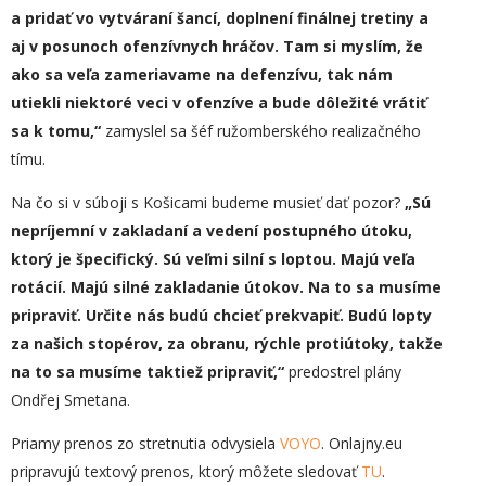
a pridať vo vytváraní šancí, doplnení finálnej tretiny a
aj v posunoch ofenzívnych hráčov. Tam si myslím, že
ako sa veľa zameriavame na defenzívu, tak nám
utiekli niektoré veci v ofenzíve a bude dôležité vrátiť
sa k tomu,“
zamyslel sa šéf ružomberského realizačného
tímu.
Na čo si v súboji s Košicami budeme musieť dať pozor?
„
Sú
nepríjemní v zakladaní a vedení postupného útoku,
ktorý je špecifický. Sú veľmi silní s loptou. Majú veľa
rotácií. Majú silné zakladanie útokov. Na to sa musíme
pripraviť. Určite nás budú chcieť prekvapiť. Budú lopty
za našich stopérov, za obranu, rýchle protiútoky, takže
na to sa musíme taktiež pripraviť,“
predostrel plány
Ondřej Smetana.
Priamy prenos zo stretnutia odvysiela
VOYO
. Onlajny.eu
pripravujú textový prenos, ktorý môžete sledovať
TU
.