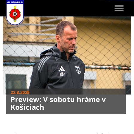
Toggle
navigat
22.8.2025
Preview: V sobotu hráme v
Košiciach