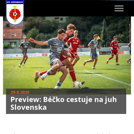
Toggle
navigat
29.8.2025
Preview: Béčko cestuje na juh
Slovenska