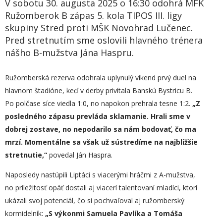
V sobotu 30. augusta 2025 o 16:30 odohrá MFK
Ružomberok B zápas 5. kola TIPOS III. ligy
skupiny Stred proti MŠK Novohrad Lučenec.
Pred stretnutím sme oslovili hlavného trénera
nášho B-mužstva Jána Haspru.
Ružomberská rezerva odohrala uplynulý víkend prvý duel na
hlavnom štadióne, keď v derby privítala Banskú Bystricu B.
Po polčase síce viedla 1:0, no napokon prehrala tesne 1:2.
„Z
posledného zápasu prevláda sklamanie. Hrali sme v
dobrej zostave, no nepodarilo sa nám bodovať, čo ma
mrzí. Momentálne sa však už sústredíme na najbližšie
stretnutie,“
povedal Ján Haspra.
Naposledy nastúpili Liptáci s viacerými hráčmi z A-mužstva,
no príležitosť opäť dostali aj viacerí talentovaní mladíci, ktorí
ukázali svoj potenciál, čo si pochvaľoval aj ružomberský
kormidelník:
„S výkonmi Samuela Pavlíka a Tomáša