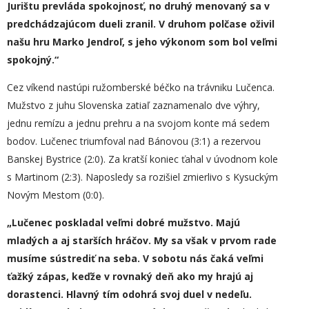
Jurištu prevláda spokojnosť, no druhý menovaný sa v
predchádzajúcom dueli zranil. V druhom polčase oživil
našu hru Marko Jendroľ, s jeho výkonom som bol veľmi
spokojný.“
Cez víkend nastúpi ružomberské béčko na trávniku Lučenca.
Mužstvo z juhu Slovenska zatiaľ zaznamenalo dve výhry,
jednu remízu a jednu prehru a na svojom konte má sedem
bodov. Lučenec triumfoval nad Bánovou (3:1) a rezervou
Banskej Bystrice (2:0). Za kratší koniec ťahal v úvodnom kole
s Martinom (2:3). Naposledy sa rozišiel zmierlivo s Kysuckým
Novým Mestom (0:0).
„Lučenec poskladal veľmi dobré mužstvo. Majú
mladých a aj starších hráčov. My sa však v prvom rade
musíme sústrediť na seba. V sobotu nás čaká veľmi
ťažký zápas, keďže v rovnaký deň ako my hrajú aj
dorastenci. Hlavný tím odohrá svoj duel v nedeľu.