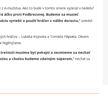
 z A-mužstva. Ako to bude v tomto smere vyzerať v nedeľu?
rá áčko proti Podbrezovej. Budeme sa musieť
iu vyriešiť a použiť hráčov z nášho dorastu,“
uviedol
kých hráčov – Lukáša Kojnoka a Tomáša Filipiaka. Okrem
a Nigérijčania.
 stretnutí musíme byť pokojní a nesmieme sa nechať
vosťou a chuťou budeme zdatným súperom,“
nechal sa