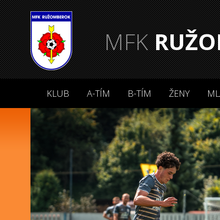
MFK
RUŽO
KLUB
A-TÍM
B-TÍM
ŽENY
ML