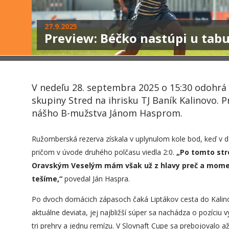
27.9.2025
Preview: Béčko nastúpi u tab
V nedeľu 28. septembra 2025 o 15:30 odohrá 
skupiny Stred na ihrisku TJ Baník Kalinovo. 
nášho B-mužstva Jánom Hasprom.
Ružomberská rezerva získala v uplynulom kole bod, keď v
pričom v úvode druhého polčasu viedla 2:0.
„Po tomto str
Oravským Veselým mám však už z hlavy preč a moment
tešíme,“
povedal Ján Haspra.
Po dvoch domácich zápasoch čaká Liptákov cesta do Kalino
aktuálne deviata, jej najbližší súper sa nachádza o pozíciu vy
tri prehry a jednu remízu. V Slovnaft Cupe sa prebojovalo až