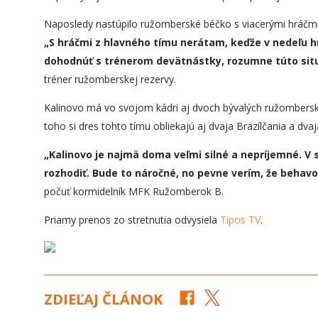
Naposledy nastúpilo ružomberské béčko s viacerými hráčmi
„S hráčmi z hlavného tímu nerátam, keďže v nedeľu h
dohodnúť s trénerom devätnástky, rozumne túto situác
tréner ružomberskej rezervy.
Kalinovo má vo svojom kádri aj dvoch bývalých ružombers
toho si dres tohto tímu obliekajú aj dvaja Brazílčania a dvaj
„Kalinovo je najmä doma veľmi silné a nepríjemné. V
rozhodiť. Bude to náročné, no pevne verím, že beha
počuť kormidelník MFK Ružomberok B.
Priamy prenos zo stretnutia odvysiela
Tipos TV
.
ZDIEĽAJ ČLÁNOK