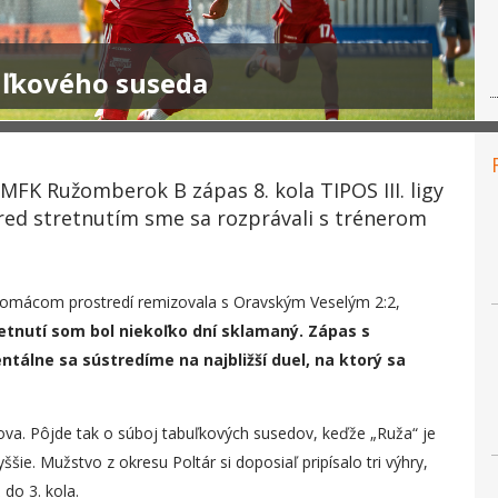
uľkového suseda
MFK Ružomberok B zápas 8. kola TIPOS III. ligy
Pred stretnutím sme sa rozprávali s trénerom
 domácom prostredí remizovala s Oravským Veselým 2:2,
etnutí som bol niekoľko dní sklamaný. Zápas s
álne sa sústredíme na najbližší duel, na ktorý sa
va. Pôjde tak o súboj tabuľkových susedov, keďže „Ruža“ je
ššie. Mužstvo z okresu Poltár si doposiaľ pripísalo tri výhry,
 do 3. kola.