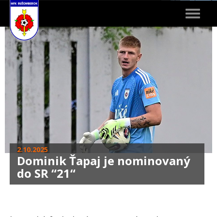
Toggle
navigat
2.10.2025
Dominik Ťapaj je nominovaný
do SR “21“