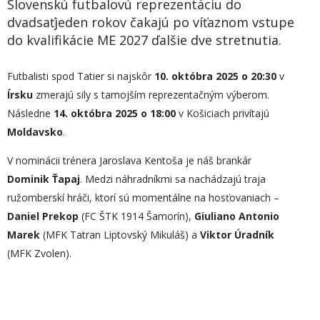
Slovenskú futbalovú reprezentáciu do
dvadsaťjeden rokov čakajú po víťaznom vstupe
do kvalifikácie ME 2027 ďalšie dve stretnutia.
Futbalisti spod Tatier si najskôr
10. októbra 2025 o 20:30
v
Írsku
zmerajú sily s tamojším reprezentačným výberom.
Následne
14. októbra 2025 o 18:00
v Košiciach privítajú
Moldavsko
.
V nominácii trénera Jaroslava Kentoša je náš brankár
Dominik Ťapaj
. Medzi náhradníkmi sa nachádzajú traja
ružomberskí hráči, ktorí sú momentálne na hosťovaniach –
Daniel Prekop
(FC ŠTK 1914 Šamorín),
Giuliano Antonio
Marek
(MFK Tatran Liptovský Mikuláš) a
Viktor Úradník
(MFK Zvolen).