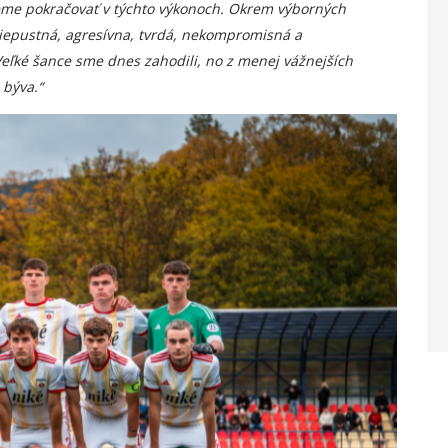
deme pokračovať v týchto výkonoch. Okrem výborných
riepustná, agresívna, tvrdá, nekompromisná a
Veľké šance sme dnes zahodili, no z menej vážnejších
 býva.“