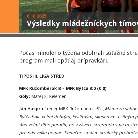
6.10.2025
Výsledky mládežníckych tímo
Počas minulého týždňa odohrali súťažné stret
program mali opäť aj prípravkári.
TIPOS III. LIGA STRED
MFK Ružomberok B – MFK Bytča 3:0 (0:0)
Góly:
Matej 2, Kelemen
Ján Haspra
(tréner MFK Ružomberok B): „
Máme za sebou ús
Bytča bola veľmi dobrým, kvalitným, skúseným a silným p
ňou veľmi dlho poradiť, no v závere stretnutia sme to str
pre nás veľká pomoc. Konečne sa nám strelecky prebúdz