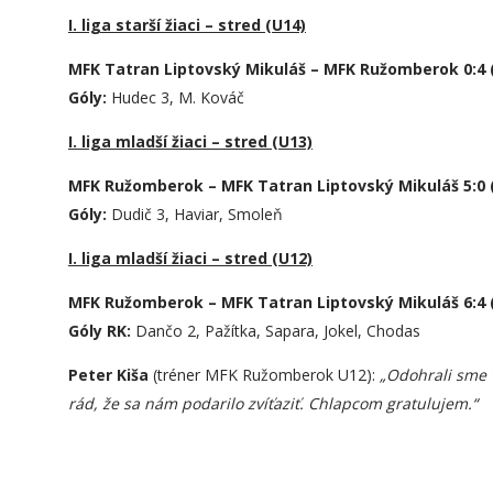
I. liga starší žiaci – stred (U14)
MFK Tatran Liptovský Mikuláš – MFK Ružomberok 0:4 (
Góly:
Hudec 3, M. Kováč
I. liga mladší žiaci – stred (U13)
MFK Ružomberok – MFK Tatran Liptovský Mikuláš 5:0 (
Góly:
Dudič 3, Haviar, Smoleň
I. liga mladší žiaci – stred (U12)
MFK Ružomberok – MFK Tatran Liptovský Mikuláš 6:4 (
Góly RK:
Dančo 2, Pažítka, Sapara, Jokel, Chodas
Peter Kiša
(tréner MFK Ružomberok U12):
„
Odohrali sme v
rád, že sa nám podarilo zvíťaziť. Chlapcom gratulujem.“