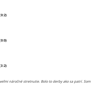
0:2)
0:0)
3:2)
eľmi náročné stretnutie. Bolo to derby ako sa patrí. Som