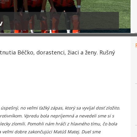
v
nutia Béčko, dorastenci, žiaci a ženy. Rušný
pešný, no veľmi ťažký zápas, ktorý sa vyvíjal dosť zložito.
rotivníkom. Vpredu bola nepríjemná a nevedeli sme si s
elecky zlomili. Pomohli nám hráči z hlavného tímu, čo bola
a veľmi dobre zakončujúci Matúš Matej. Duel sme