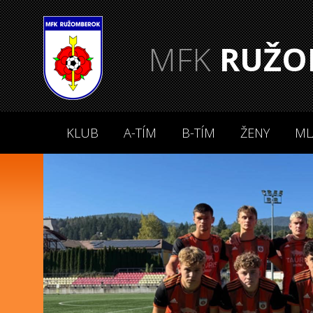
MFK
RUŽO
KLUB
A-TÍM
B-TÍM
ŽENY
ML