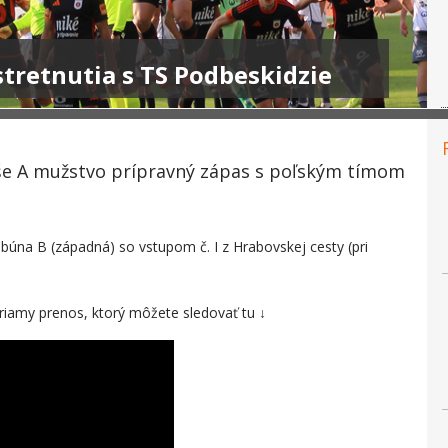
tretnutia s TS Podbeskidzie
aše A mužstvo prípravný zápas s poľským tímom
búna B (západná) so vstupom č. I z Hrabovskej cesty (pri
priamy prenos, ktorý môžete sledovať tu ↓