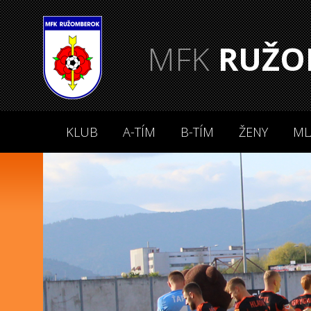
MFK
RUŽO
KLUB
A-TÍM
B-TÍM
ŽENY
ML