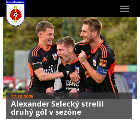
Toggle
navigat
27.10.2025
Alexander Selecký strelil
druhý gól v sezóne