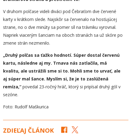
V druhom polčase videli diváci pod Čebraťom dve červené
karty v krátkom slede. Najskôr sa červenalo na hosťujúcej
strane, no o dve minúty sa pomer síl na trávniku vyrovnal.
Napriek viacerým šanciam na oboch stranách sa už skóre po
zmene strán nezmenilo.
„Druhý polčas sa ťažko hodnotí. Súper dostal červenú
kartu, následne aj my. Trnava nás zatlačila, má
kvalitu, ale ustrážili sme si to. Mohli sme to urvať, ale
aj súper mal šance. Myslím si, že je to zaslúžená
remíza,“
povedal 23-ročný hráč, ktorý si pripísal druhý gól v
sezóne.
Foto: Rudolf Maškurica
ZDIEĽAJ ČLÁNOK