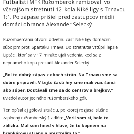
Futbalisti MFK Ružomberok remizovali vo
včerajšom stretnutí 12. kola Niké ligy s Trnavou
1:1. Po zápase prišiel pred zástupcov médií
domáci obranca Alexander Selecký.
Ružomberčania otvorili odvetnú časť Niké ligy domácim
súbojom proti Spartaku Trnava. Do stretnutia vstúpili lepšie
Liptáci, ktorí sa v 17. minúte ujali vedenia, keď sa z
nepriameho kopu presadil Alexander Selecký.
„Bol to dobrý zápas z oboch strán. Na Trnavu sme sa
dobre pripravili. V tejto časti hry sme mali viac šancí
ako súper. Dostávali sme sa do centrov a brejkov,“
uviedol autor jediného ružomberského gólu.
Ten opísal aj gólovú situáciu, po ktorej rozjasal slušne
zaplnený ružomberský štadión:
„Veril som si, bolo to
zblízka. Mal som hneď v hlave, že to kopnem na
brankárovu stranu a prestrelím to.“