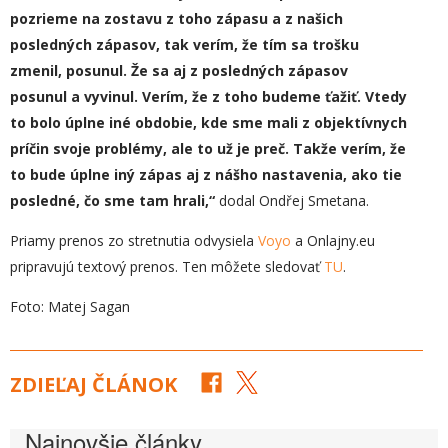
pozrieme na zostavu z toho zápasu a z našich
posledných zápasov, tak verím, že tím sa trošku
zmenil, posunul. Že sa aj z posledných zápasov
posunul a vyvinul. Verím, že z toho budeme ťažiť. Vtedy
to bolo úplne iné obdobie, kde sme mali z objektívnych
príčin svoje problémy, ale to už je preč. Takže verím, že
to bude úplne iný zápas aj z nášho nastavenia, ako tie
posledné, čo sme tam hrali,“
dodal Ondřej Smetana.
Priamy prenos zo stretnutia odvysiela
Voyo
a Onlajny.eu
pripravujú textový prenos. Ten môžete sledovať
TU
.
Foto: Matej Sagan
ZDIEĽAJ ČLÁNOK
Najnovšie články