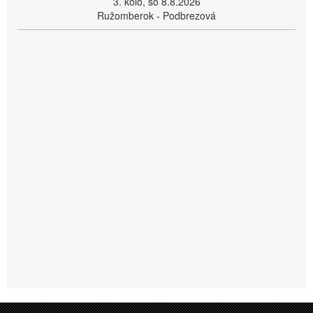
3. kolo, so 8.8.2026
Ružomberok - Podbrezová