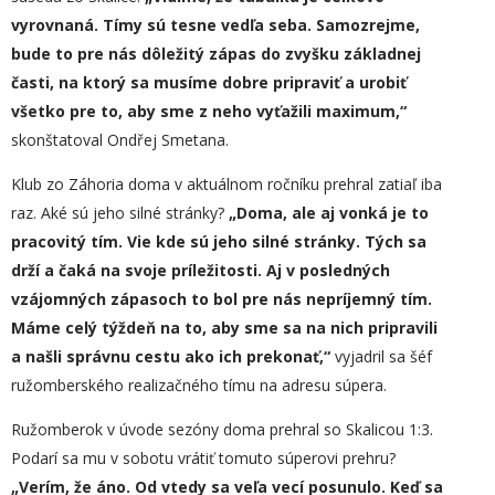
vyrovnaná. Tímy sú tesne vedľa seba. Samozrejme,
bude to pre nás dôležitý zápas do zvyšku základnej
časti, na ktorý sa musíme dobre pripraviť a urobiť
všetko pre to, aby sme z neho vyťažili maximum,“
skonštatoval Ondřej Smetana.
Klub zo Záhoria doma v aktuálnom ročníku prehral zatiaľ iba
raz. Aké sú jeho silné stránky?
„Doma, ale aj vonká je to
pracovitý tím. Vie kde sú jeho silné stránky. Tých sa
drží a čaká na svoje príležitosti. Aj v posledných
vzájomných zápasoch to bol pre nás nepríjemný tím.
Máme celý týždeň na to, aby sme sa na nich pripravili
a našli správnu cestu ako
ich
prekonať,“
vyjadril sa šéf
ružomberského realizačného tímu na adresu súpera.
Ružomberok v úvode sezóny doma prehral so Skalicou 1:3.
Podarí sa mu v sobotu vrátiť tomuto súperovi prehru?
„Verím, že áno. Od vtedy sa veľa vecí posunulo. Keď sa