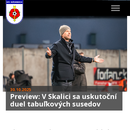
Toggle
navigat
30.10.2025
Preview: V Skalici sa uskutoční
duel tabuľkových susedov