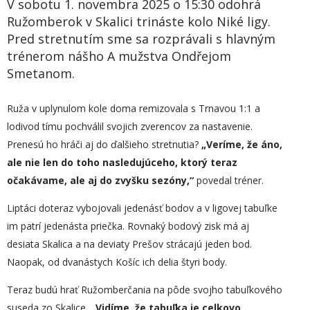
V sobotu 1. novembra 2025 o 15:30 odohrá
Ružomberok v Skalici trináste kolo Niké ligy.
Pred stretnutím sme sa rozprávali s hlavným
trénerom nášho A mužstva Ondřejom
Smetanom.
Ruža v uplynulom kole doma remizovala s Trnavou 1:1 a
lodivod tímu pochválil svojich zverencov za nastavenie.
Prenesú ho hráči aj do ďalšieho stretnutia?
„
Veríme, že áno,
ale nie len do toho nasledujúceho, ktorý teraz
očakávame, ale aj do zvyšku sezóny,“
povedal tréner.
Liptáci doteraz vybojovali jedenásť bodov a v ligovej tabuľke
im patrí jedenásta priečka. Rovnaký bodový zisk má aj
desiata Skalica a na deviaty Prešov strácajú jeden bod.
Naopak, od dvanástych Košíc ich delia štyri body.
Teraz budú hrať Ružomberčania na pôde svojho tabuľkového
suseda zo Skalice.
„Vidíme, že tabuľka je celkovo