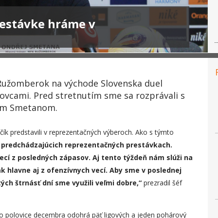
restávke hráme v
 Ružomberok na východe Slovenska duel
ovcami. Pred stretnutím sme sa rozprávali s
om Smetanom.
ík predstavili v reprezentačných výberoch. Ako s týmto
v predchádzajúcich reprezentačných prestávkach.
ecí z posledných zápasov. Aj tento týždeň nám slúži na
ak hlavne aj z ofenzívnych vecí. Aby sme v poslednej
 tých štrnásť dní sme využili veľmi dobre,“
prezradil šéf
o polovice decembra odohrá päť ligových a jeden pohárový