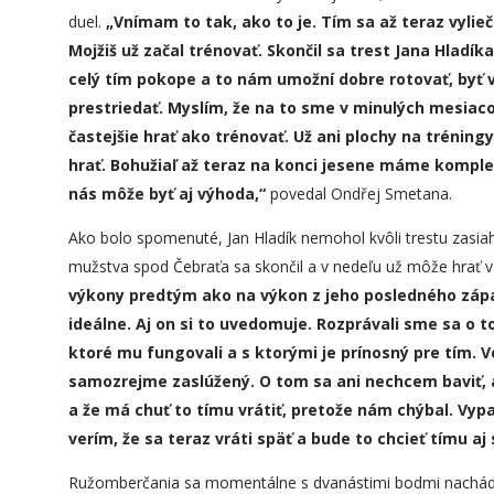
duel.
„Vnímam to tak, ako to je. T
í
m sa až teraz vylieč
Mojžiš už začal trénovať. Skončil sa trest Jana Hlad
celý
tím
po
kop
e a to nám umožní dobre rotovať, byť v
prestriedať. Myslím, že na to sme v minulých mesiac
častejšie hrať ako trénovať. Už ani plochy na tréning
hrať. Bohužiaľ až teraz na konci jesene máme komple
nás môže byť aj výhoda,“
povedal Ondřej Smetana.
Ako bolo spomenuté, Jan Hladík nemohol kvôli trestu zasiah
mužstva spod Čebraťa sa skončil a v nedeľu už môže hrať v
výkony predtým ako na výkon z jeho posledného záp
ideálne. Aj on si to uvedomuje. Rozprávali sme sa o to
ktoré mu fungovali a s ktorými je prínosný pre t
í
m. V
samozrejme zaslúžený. O tom sa ani nechcem baviť, a
a že má chuť to tímu vrátiť, pretože nám chýbal. Vypad
verím, že sa teraz vráti späť a bude to chcieť tímu aj 
Ružomberčania sa momentálne s dvanástimi bodmi nachádzajú