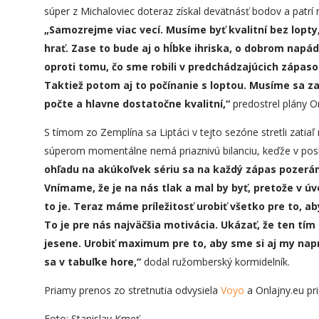
súper z Michaloviec doteraz získal devätnásť bodov a patrí
„Samozrejme viac vecí. Musíme byť kvalitní bez lopty
hrať. Zase to bude aj o hĺbke ihriska, o dobrom napá
oproti tomu, čo sme robili v predchádzajúcich zápasoc
Taktiež potom aj to počínanie s loptou. Musíme sa z
počt
e
a hlavne dostatočne kvalitní,“
predostrel plány O
S tímom zo Zemplína sa Liptáci v tejto sezóne stretli zatia
súperom momentálne nemá priaznivú bilanciu, keďže v posl
ohľadu na akúkoľvek sériu sa na každý zápas pozerám
Vnímame, že je na ná
s
tlak a mal by byť, pretože v úv
to je. Teraz máme príležitosť urobiť všetko pre to, ab
To je pre nás najväčšia motivácia. Ukázať, že ten tím 
jesene. Urobiť maximum pre to, aby sme si aj my naprav
sa v tabuľke hore,“
dodal ružomberský kormidelník.
Priamy prenos zo stretnutia odvysiela
Voyo
a Onlajny.eu pr
Foto: Stanislav Kmeť