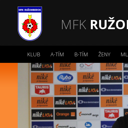
MFK
RUŽO
KLUB
A-TÍM
B-TÍM
ŽENY
ML