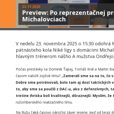
22.11.2025
Preview: Po reprezentačnej p
Michalovciach
V nedeľu 23. novembra 2025 o 15:30 odohrá
pätnásteho kola Niké ligy s domácimi Michal
hlavným trénerom nášho A mužstva Ondřej
Počas prestávky sa Dominik Ťapaj, Tomáš Král a Martin Bač
časom naložil zvyšok tímu? „
Zamerali sme sa na to, čo 
Dobre sme potrénovali, bolo tam aj dosť taktických v
to, aby sme sa poučili z DAC-u, ako z defenzívnych, t
tretine ihriska boli kvalitnejší, dôraznejší. Myslím, že
ružomberského realizačného tímu.
Na Ružu čaká časovo náročný záver jesene, keď od teraz d