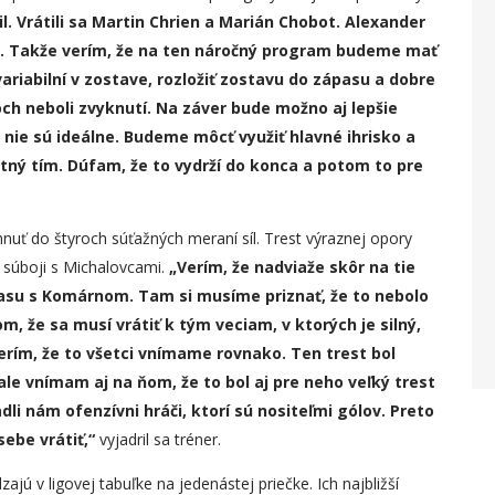
il. Vrátili sa Martin Chrien a Marián Chobot. Alexander
íka. Takže verím, že na ten náročný program budeme mať
ariabilní v zostave, rozložiť zostavu do zápas
u
a dobre
och neboli zvyknut
í
. Na záver bude možno aj lepšie
y nie sú ideálne. Budeme môcť využiť hlavné ihrisko a
tný tím. Dúfam, že to vydrží do konca a potom to pre
nuť do štyroch súťažných meraní síl. Trest výraznej opory
 súboji s Michalovcami.
„Verím, že nadviaže skôr na tie
asu s Komárnom. Tam si musíme priznať, že to nebolo
m, že sa musí vrátiť k tým veciam, v ktorých je silný,
erím, že to všetci vnímame rovnako. Ten trest bol
le vnímam aj na ňom, že to bol aj pre neho veľký trest
li nám ofenzívni hráči, ktorí sú nositeľmi gólov. Preto
sebe vrátiť,“
vyjadril sa tréner.
 v ligovej tabuľke na jedenástej priečke. Ich najbližší