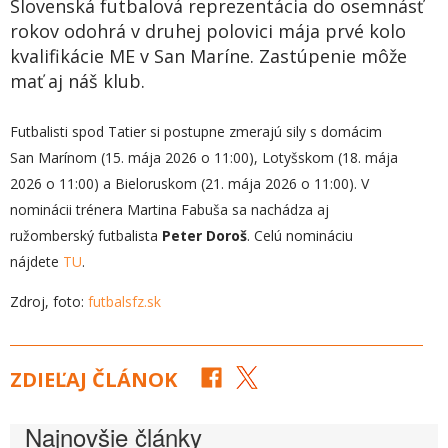
Slovenská futbalová reprezentácia do osemnásť
rokov odohrá v druhej polovici mája prvé kolo
kvalifikácie ME v San Maríne. Zastúpenie môže
mať aj náš klub.
Futbalisti spod Tatier si postupne zmerajú sily s domácim
San Marínom (15. mája 2026 o 11:00), Lotyšskom (18. mája
2026 o 11:00) a Bieloruskom (21. mája 2026 o 11:00). V
nominácii trénera Martina Fabuša sa nachádza aj
ružomberský futbalista
Peter Doroš
. Celú nomináciu
nájdete
TU
.
Zdroj, foto:
futbalsfz.sk
ZDIEĽAJ ČLÁNOK
Najnovšie články