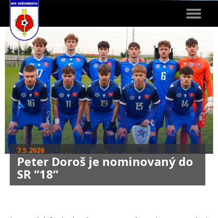
Toggle
navigat
7.5.2026
Peter Doroš je nominovaný do
SR “18“