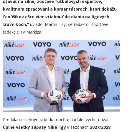
stavať na silnej zostave futbalových expertov,
kvalitnom spracovaní a komentátoroch, ktorí dokážu
fanúšikov ešte viac vtiahnuť do diania na ligových
trávnikoch,“
uviedol Martin Lisý, šéfredaktor športovej
redakcie TV Markíza.
Predplatitelia Voyo si budú môcť aj naďalej vychutnávať
úplne všetky zápasy Niké ligy
v sezónach
2027/2028
,