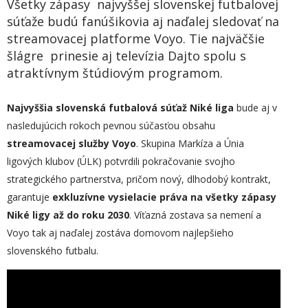
Všetky zápasy najvyššej slovenskej futbalovej
súťaže budú fanúšikovia aj naďalej sledovať na
streamovacej platforme Voyo. Tie najväčšie
šlágre prinesie aj televízia Dajto spolu s
atraktívnym štúdiovým programom.
Najvyššia slovenská futbalová súťaž Niké liga
bude aj v
nasledujúcich rokoch pevnou súčasťou obsahu
streamovacej služby Voyo
. Skupina Markíza a Únia
ligových klubov (ÚLK) potvrdili pokračovanie svojho
strategického partnerstva, pričom nový, dlhodobý kontrakt,
garantuje
exkluzívne vysielacie práva na všetky zápasy
Niké ligy až do roku 2030
. Víťazná zostava sa nemení a
Voyo tak aj naďalej zostáva domovom najlepšieho
slovenského futbalu.