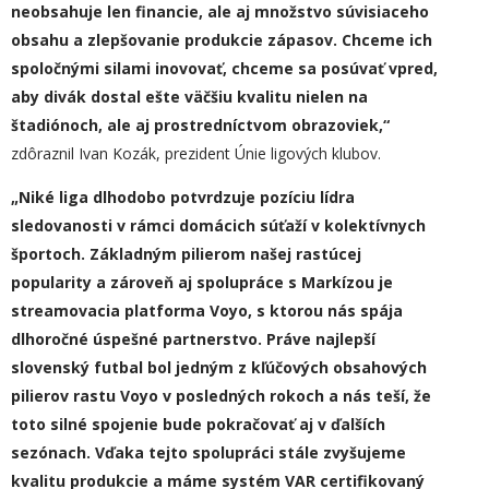
neobsahuje len financie, ale aj množstvo súvisiaceho
obsahu a zlepšovanie produkcie zápasov. Chceme ich
spoločnými silami inovovať, chceme sa posúvať vpred,
aby divák dostal ešte väčšiu kvalitu nielen na
štadiónoch, ale aj prostredníctvom obrazoviek,“
zdôraznil Ivan Kozák, prezident Únie ligových klubov.
„Niké liga dlhodobo potvrdzuje pozíciu lídra
sledovanosti v rámci domácich súťaží v kolektívnych
športoch. Základným pilierom našej rastúcej
popularity a zároveň aj spolupráce s Markízou je
streamovacia platforma Voyo, s ktorou nás spája
dlhoročné úspešné partnerstvo. Práve najlepší
slovenský futbal bol jedným z kľúčových obsahových
pilierov rastu Voyo v posledných rokoch a nás teší, že
toto silné spojenie bude pokračovať aj v ďalších
sezónach. Vďaka tejto spolupráci stále zvyšujeme
kvalitu produkcie a máme systém VAR certifikovaný