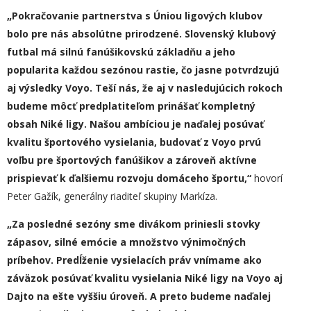
„Pokračovanie partnerstva s Úniou ligových klubov
bolo pre nás absolútne prirodzené. Slovenský klubový
futbal má silnú fanúšikovskú základňu a jeho
popularita každou sezónou rastie, čo jasne potvrdzujú
aj výsledky Voyo. Teší nás, že aj v nasledujúcich rokoch
budeme môcť predplatiteľom prinášať kompletný
obsah Niké ligy. Našou ambíciou je naďalej posúvať
kvalitu športového vysielania, budovať z Voyo prvú
voľbu pre športových fanúšikov a zároveň aktívne
prispievať k ďalšiemu rozvoju domáceho športu,“
hovorí
Peter Gažík, generálny riaditeľ skupiny Markíza.
„Za posledné sezóny sme divákom priniesli stovky
zápasov, silné emócie a množstvo výnimočných
príbehov. Predĺženie vysielacích práv vnímame ako
záväzok posúvať kvalitu vysielania Niké ligy na Voyo aj
Dajto na ešte vyššiu úroveň. A preto budeme naďalej