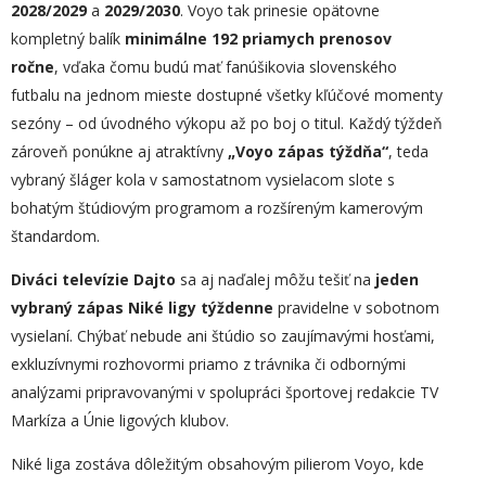
2028/2029
a
2029/2030
. Voyo tak prinesie opätovne
kompletný balík
minimálne 192 priamych prenosov
ročne
, vďaka čomu budú mať fanúšikovia slovenského
futbalu na jednom mieste dostupné všetky kľúčové momenty
sezóny – od úvodného výkopu až po boj o titul. Každý týždeň
zároveň ponúkne aj atraktívny
„Voyo zápas týždňa“
, teda
vybraný šláger kola v samostatnom vysielacom slote s
bohatým štúdiovým programom a rozšíreným kamerovým
štandardom.
Diváci televízie Dajto
sa aj naďalej môžu tešiť na
jeden
vybraný zápas Niké ligy týždenne
pravidelne v sobotnom
vysielaní. Chýbať nebude ani štúdio so zaujímavými hosťami,
exkluzívnymi rozhovormi priamo z trávnika či odbornými
analýzami pripravovanými v spolupráci športovej redakcie TV
Markíza a Únie ligových klubov.
Niké liga zostáva dôležitým obsahovým pilierom Voyo, kde